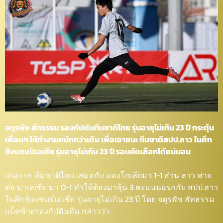
จตุรพัช สัทธรรม รองกัปตันทีมชาติไทย รุ่นอายุไม่เกิน 23 ปี กระตุ้น
เพื่อนๆ ให้ทำงานหนักกว่าเดิม เพื่อเอาชนะ ทีมชาติสปป.ลาว ในศึก
ชิงแชมป์เอเชีย รุ่นอายุไม่เกิน 23 ปี รอบคัดเลือกได้แน่นอน
เกมแรก ทีมชาติไทย เสมอกับ มองโกเลียมา 1-1 ส่วน ลาว พ่าย
ต่อ มาเลเซีย มา 0-1 ทำให้ต้องมาลุ้น 3 คะแนนแรกกับ สปป.ลาว
ในศึกชิงแชมป์เอเชีย รุ่นอายุไม่เกิน 23 ปี โดย จตุรพัช สัทธรรม
แบ็คซ้ายรองกัปตันทีม กล่าวว่า