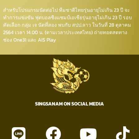
สำหรับโปรแกรมนัดต่อไป ทีมชาติไทยรุ่นอายุไม่เกิน 23 ปี จะ
ทำการแข่งขัน ฟุตบอลชิงแชมป์เอเชียรุ่นอายุไม่เกิน 23 ปี รอบ
คัดเลือก กลุ่ม เจ นัดที่สอง พบกับ สปป.ลาว ในวันที่ 28 ตุลาคม
2564 เวลา 14.00 น. (ตามเวลาประเทศไทย) ถ่ายทอดสดทาง
ช่อง One31 และ AIS Play
SINGSANAM ON SOCIAL MEDIA