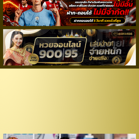
เน้นหน่อย! “จตุรพัช” เร้า
“ช้างศึก” U-23 ทำงาน
หนักเพื่อเกมชัยเหนือ
“สปป.ลาว”