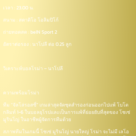
เวลา : 23.00 น.
สนาม : สตาดิโอ โอลิมปิโก้
ถ่ายทอดสด : beIN Sport 2
อัตราต่อรอง : นาโปลี ต่อ 0.25 ลูก
วิเคราะห์บอลโรม่า – นาโปลี
ความพร้อมโรม่า
ทีม “จัลโล่รอสซี่” เกมล่าสุดจัดชุดสำรองก่อนออกไปแพ้ โบโด
กลิมท์ 1-6 ในบอลยุโรปและเป็นการแพ้ที่ย่อยยับที่สุดของ โชเซ่
มูรินโญ่ ในอาชีพผู้จัดการทีมด้วย
สภาพทีมในเกมนี้ โชเซ่ มูรินโญ่ นายใหญ่ โรม่า จะไม่มี เลโอ