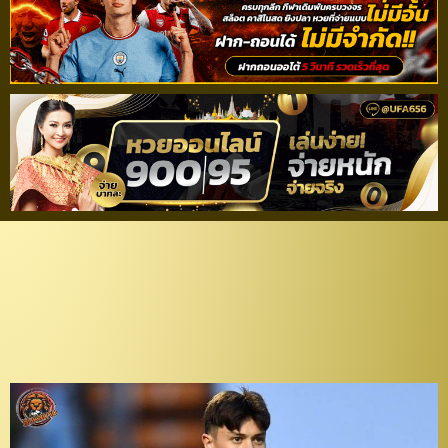
สานต่อฟอร์มเก่ง! “เจสซี่”
มั่นใจ “กิเลนผยอง” เจ๋งพอ
เก็บชัยเหนือ “โปลิศ เทโร”