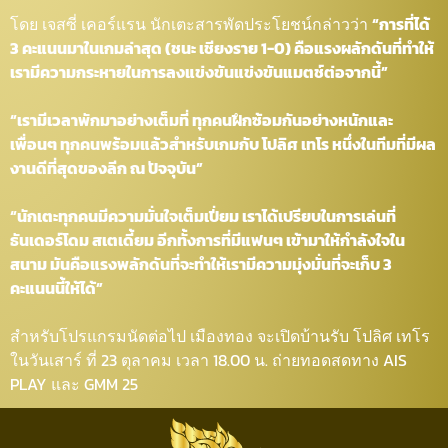
โดย เจสซี่ เคอร์แรน นักเตะสารพัดประโยชน์กล่าวว่า
“การที่ได้
3 คะแนนมาในเกมล่าสุด (ชนะ เชียงราย 1-0) คือแรงผลักดันที่ทำให้
เรามีความกระหายในการลงแข่งขันแข่งขันแมตช์ต่อจากนี้”
“เรามีเวลาพักมาอย่างเต็มที่ ทุกคนฝึกซ้อมกันอย่างหนักและ
เพื่อนๆ ทุกคนพร้อมแล้วสำหรับเกมกับ โปลิศ เทโร หนึ่งในทีมที่มีผล
งานดีที่สุดของลีก ณ ปัจจุบัน”
“นักเตะทุกคนมีความมั่นใจเต็มเปี่ยม เราได้เปรียบในการเล่นที่
ธันเดอร์โดม สเตเดี้ยม อีกทั้งการที่มีแฟนๆ เข้ามาให้กำลังใจใน
สนาม มันคือแรงพลักดันที่จะทำให้เรามีความมุ่งมั่นที่จะเก็บ 3
คะแนนนี้ให้ได้”
สำหรับโปรแกรมนัดต่อไป เมืองทอง จะเปิดบ้านรับ โปลิศ เทโร
ในวันเสาร์ ที่ 23 ตุลาคม เวลา 18.00 น. ถ่ายทอดสดทาง AIS
PLAY และ GMM 25