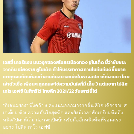
เจสซี่ เคอร์แรน เเนวรุกของสโมสรเมืองทอง ยูไนเต็ด ชี้ว่าชัยชนะ
จากถิ่น เชียงราย ยูไนเต็ด ทำให้บรรยากาศภายในทีมทีมดีขึ้นมาก
แต่ทุกคนก็ยังต้องทำงานกันอย่างหนักในช่วงสัปดาห์ที่ผ่านมา โดย
เจ้าตัวเชื่อ เพื่อนๆ ทุกคนจะใช้ความมั่นใจที่มี เก็บ 3 แต้มจาก โปลิศ
เทโร เอฟซี ในศึกรีโว่ ไทยลีก 2021/22 วันเสาร์นี้ได้
“กิเลนผยอง” พึ่งคว้า 3 คะแนนออกมาจากถิ่น ลีโอ เชียงราย ส
เตเดี้ยม ด้วยความมั่นใจสุดขีด และยังมีเวลาพักเตรียมทีมถึง
หนึ่งสัปดาห์เต็ม ก่อนจะเปิดบ้านรับมืออีกหนึ่งทีมที่ร้อนแรง
อย่าง โปลิศ เทโร เอฟซี