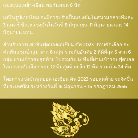
แข่งแบบเหย้า-เยือน พบกันหมด 6 นัด
แต่ในรูปแบบใหม่ จะมีการปรับเป็นแข่งขันในสนามกลางทีมละ
3 แมตช์ ซึ่งจะแข่งขันในวันที่ 8 มิถุนายน, 11 มิถุนายน และ 14
มิถุนายน แทน
สำหรับการแข่งขันฟุตบอลเอเชียน คัพ 2023 รอบคัดเลือก จะ
คัดทีมแชมป์กลุ่ม จาก 6 กลุ่ม ร่วมกับอันดับ 2 ที่ดีที่สุด 5 จาก 6
กลุ่ม ผ่านเข้ารอบสุดท้าย ไปรวมกับ 12 ทีมที่ผ่านเข้ารอบฟุตบอล
โลก รอบคัดเลือก รอบ 12 ทีมสุดท้าย อีก 12 ทีม รวมเป็น 24 ทีม
โดยการแข่งขันฟุตบอล เอเชียน คัพ 2023 รอบสุดท้าย จะจัดขึ้น
ที่ประเทศจีน ระหว่างวันที่ 16 มิถุนายน – 16 กรกฎาคม 2566