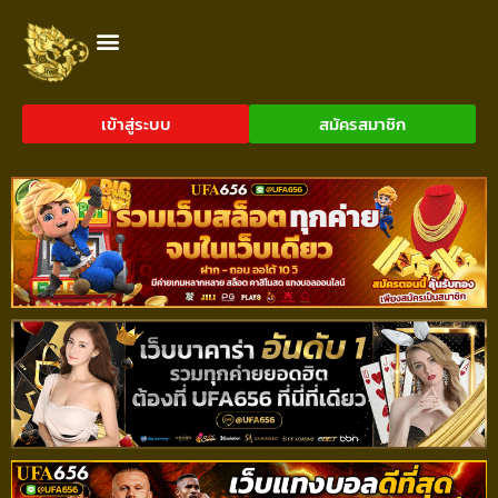
เข้าสู่ระบบ
สมัครสมาชิก