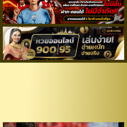
“ธีราทร-ชนาธิป” ลงตัว
จริง! “มาเอดะ” ซัดชัย “มาริ
นอส” แซงทุบ “ซัปโปโร”
สนุก 2-1