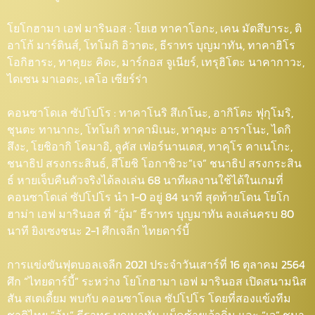
โยโกฮามา เอฟ มารินอส : โยเฮ ทาคาโอกะ, เคน มัตสึบาระ, ติ
อาโก้ มาร์ตินส์, โทโมกิ อิวาตะ, ธีราทร บุญมาทัน, ทาคาฮิโร
โอกิฮาระ, ทาคุยะ คิดะ, มาร์กอส จูเนียร์, เทรุฮิโตะ นาคากาวะ,
ไดเซน มาเอดะ, เลโอ เซียร์ร่า
คอนซาโดเล ซัปโปโร : ทาคาโนริ สึเกโนะ, อากิโตะ ฟุกุโมริ,
ชุนตะ ทานากะ, โทโมกิ ทาคามิเนะ, ทาคุมะ อาราโนะ, ไดกิ
สึงะ, โยชิอากิ โคมาอิ, ลูคัส เฟอร์นานเดส, ทาคุโร คาเนโกะ,
ชนาธิป สรงกระสินธ์, สึโยชิ โอกาชิวะ”เจ” ชนาธิป สรงกระสิน
ธ์ หายเจ็บคืนตัวจริงได้ลงเล่น 68 นาทีผลงานใช้ได้ในเกมที่
คอนซาโดเล่ ซัปโปโร นำ 1-0 อยู่ 84 นาที สุดท้ายโดน โยโก
ฮาม่า เอฟ มารินอส ที่ “อุ้ม” ธีราทร บุญมาทัน ลงเล่นครบ 80
นาที ยิงเซงชนะ 2-1 ศึกเจลีก ไทยดาร์บี้
การแข่งขันฟุตบอลเจลีก 2021 ประจำวันเสาร์ที่ 16 ตุลาคม 2564
ศึก “ไทยดาร์บี้” ระหว่าง โยโกฮามา เอฟ มารินอส เปิดสนามนิส
สัน สเตเดี้ยม พบกับ คอนซาโดเล ซัปโปโร โดยที่สองแข้งทีม