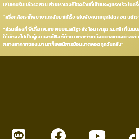
เล่นเกมรับแล้วรอสวน ส่วนเราเองก็โชคร้ายที่เสียประตูแรกเร็ว ในครึ
“ครึ่งหลังเราก็พยายามกลับมาให้เร็ว เล่นพับสนามบุกใส่ตลอด แต่เราก็โช
“ส่วนเรื่องที่ พี่เตี้ย (สะสม พบประเสริฐ) ส่ง โอม (ศรุต ณะศรี) ที่เป็
ให้เค้าลงไปเป็นผู้เล่นเอาท์ฟิลด์ด้วย เพราะว่าเหมือนบางเกมอย่างเช่
กลางอากาศของเขา เราก็เลยมีการซ้อมมาตลอดทุกวันครับ”