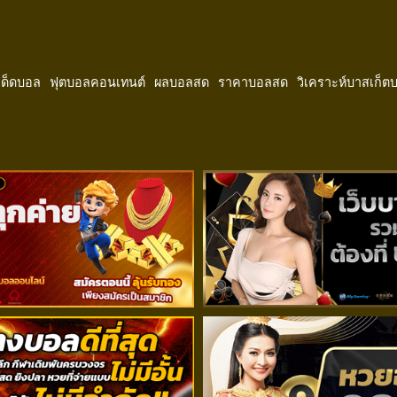
ีเด็ดบอล
ฟุตบอลคอนเทนต์
ผลบอลสด
ราคาบอลสด
วิเคราะห์บาสเก็ต