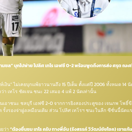
ฉลามชล” บุกไปพ่าย โปลิศ เทโร เอฟซี 0-2 พร้อมพูดถึงการส่ง ศรุต ณะศรี
ิน” ไม่เคยบุกแพ้ยาวนานถึง 15 ปีเต็ม ตั้งแต่ปี 2006 ทั้งหมด 14 นัด
กว่า เทโร ชัดเจน ชนะ 22 เสมอ 4 แพ้ 2 นัดเท่านั้น
้านเอาชนะ ชลบุรี เอฟซี 2-0 จากการยิงสองประตูของ เจนภพ โพธิ์ขี (
ัด รั้งรองจ่าฝูงเหมือนเดิม ส่วน โปลิศ เทโรฯ ชนะในลีก ซีซั่นนี้นัดแ
ผยว่า
”ต้องชื่นชม เทโร ครับ ทางพี่อ้น (รังสรรค์ วิวัฒน์ชัยโชค) เขาแก