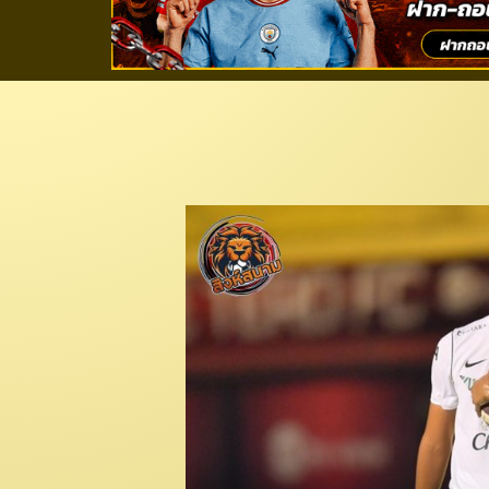
ซ้อมมาแล้ว! “บิ๊กบอล
“ศรุต” ยืนหัวหอก