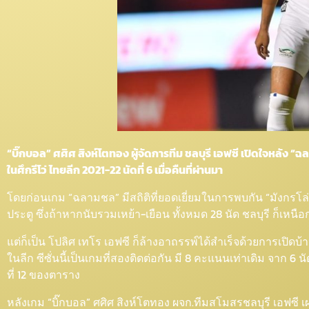
“บิ๊กบอล” ศศิศ สิงห์โตทอง ผู้จัดการทีม ชลบุรี เอฟซี เปิดใจหลัง “
ในศึกรีโว่ ไทยลีก 2021-22 นัดที่ 6 เมื่อคืนที่ผ่านมา
โดยก่อนเกม “ฉลามชล” มีสถิติที่ยอดเยี่ยมในการพบกัน “มังกรโล่ห์เง
ประตู ซึ่งถ้าหากนับรวมเหย้า-เยือน ทั้งหมด 28 นัด ชลบุรี ก็เหนือ
แต่ก็เป็น โปลิศ เทโร เอฟซี ก็ล้างอาถรรพ์ได้สำเร็จด้วยการเปิดบ
ในลีก ซีซั่นนี้เป็นเกมที่สองติดต่อกัน มี 8 คะแนนเท่าเดิม จาก 6 น
ที่ 12 ของตาราง
หลังเกม “บิ๊กบอล” ศศิศ สิงห์โตทอง ผจก.ทีมสโมสรชลบุรี เอฟซี เ