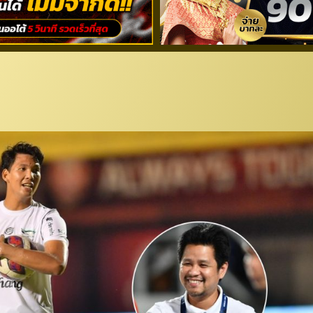
” เปิดใจเกมพ่าย “เทโร” พร้