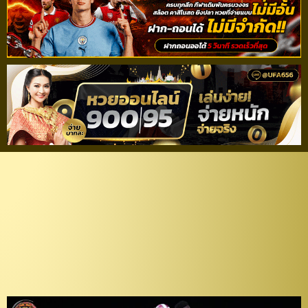
เก่งในบ้าน! “แฮมิลตัน”
โขกชัย “พญาไก่ชน” เปิด
รังเฉือน “โปลิศ เทโร 10
คน” 1-0