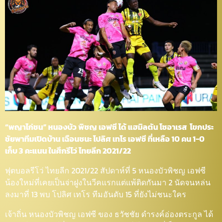
“พญาไก่ชน” หนองบัว พิชญ เอฟซี ได้ แฮมิลตัน โซอาเรส โขกประ
ชัยพาทีมเปิดบ้าน เฉือนชนะ โปลิศ เทโร เอฟซี ที่เหลือ 10 คน 1-0
เก็บ 3 คะแนน ในศึกรีโว่ ไทยลีก 2021/22
ฟุตบอลรีโว่ ไทยลีก 2021/22 สัปดาห์ที่ 5 หนองบัวพิชญ เอฟซี
น้องใหม่ที่เคยเป็นจ่าฝูงในวีคแรกแต่แพ้ติดกันมา 2 นัดจนหล่น
ลงมาที่ 13 พบ โปลิศ เทโร ทีมอันดับ 15 ที่ยังไม่ชนะใคร
เจ้าถิ่น หนองบัวพิชญ เอฟซี ของ ธวัชชัย ดำรงค์อ่องตระกูล ได้