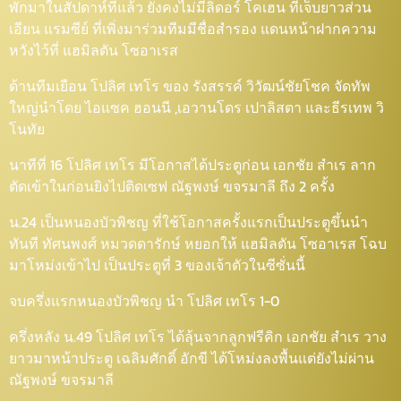
พักมาในสัปดาห์ที่แล้ว ยังคงไม่มีลิดอร์ โคเฮน ที่เจ็บยาวส่วน
เอียน แรมซีย์ ที่เพิ่งมาร่วมทีมมีชื่อสำรอง แดนหน้าฝากความ
หวังไว้ที่ แฮมิลตัน โซอาเรส
ด้านทีมเยือน โปลิศ เทโร ของ รังสรรค์ วิวัฒน์ชัยโชค จัดทัพ
ใหญ่นำโดย ไอแซค ฮอนนี ,เอวานโดร เปาลิสตา และธีรเทพ วิ
โนทัย
นาทีที่ 16 โปลิศ เทโร มีโอกาสได้ประตูก่อน เอกชัย สำเร ลาก
ตัดเข้าในก่อนยิงไปติดเซฟ ณัฐพงษ์ ขจรมาลี ถึง 2 ครั้ง
น.24 เป็นหนองบัวพิชญ ที่ใช้โอกาสครั้งแรกเป็นประตูขึ้นนำ
ทันที ทัศนพงศ์ หมวดดารักษ์ หยอกให้ แฮมิลตัน โซอาเรส โฉบ
มาโหม่งเข้าไป เป็นประตูที่ 3 ของเจ้าตัวในซีซั่นนี้
จบครึ่งแรกหนองบัวพิชญ นำ โปลิศ เทโร 1-0
ครึ่งหลัง น.49 โปลิศ เทโร ได้ลุ้นจากลูกฟรีคิก เอกชัย สำเร วาง
ยาวมาหน้าประตู เฉลิมศักดิ์ อักขี ได้โหม่งลงพื้นแต่ยังไม่ผ่าน
ณัฐพงษ์ ขจรมาลี