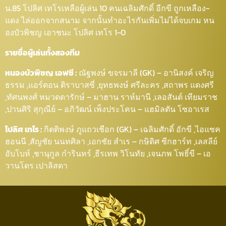
น.85 โปลิศ เทโรเหลือผู้เล่น 10 คนเฉลิมศักดิ์ อีกขี ถูกเหลือง-
แดง ไล่ออกจากสนาม จากนั้นทำอะไรกันเพิ่มไม่ได้จบเกม หน
องบัวพิชญ เอาชนะ โปลิศ เทโร 1-0
รายชื่อผู้เล่นทั้งสองทีม
หนองบัวพิชญ เอฟซี :
ณัฐพงษ์ ขจรมาลี (GK) – อานิสงค์ เจริญ
ธรรม ,แอร์ตอน ติราบาสซี่ ,ยุทธพงษ์ ศรีละคร ,สถาพร แดงศรี
,ทัศนพงศ์ หมวดดารักษ์ – มาฮาน ราห์มานี ,เลอสันต์ เทียมราช
,ปานศิริ สุกุณีย์ – อภิวัฒน์ เพ็งประโคน – แฮมิลตัน โซอาเรส
โปลิศ เทโร :
กิตติพงษ์ ภูแถวเชือก (GK) – เฉลิมศักดิ์ อักขี ,ไอแซค
ฮอนนี ,สัญชัย นนทศิลา ,เอกชัย สำเร – กษิดิศ ซีกฮาร์ท ,เลสลีย์
อับโบห์ ,ชานุกูล กำรินทร์ ,ธีรเทพ วิโนทัย ,เจนภพ โพธิ์ขี – เอ
วานโดร เปาลิสตา