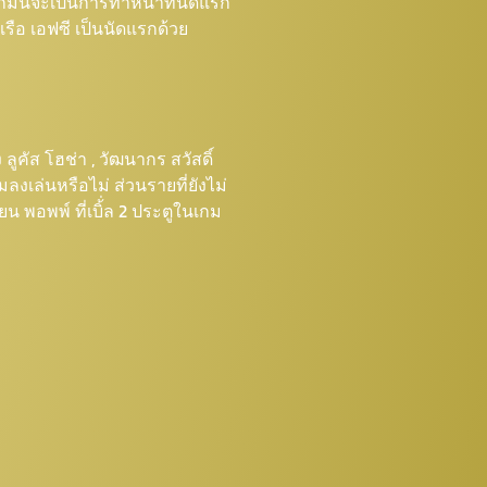
งเกมนี้จะเป็นการทำหน้าที่นัดแรก
ือ เอฟซี เป็นนัดแรกด้วย
คัส โฮช่า , วัฒนากร สวัสดิ์
มลงเล่นหรือไม่ ส่วนรายที่ยังไม่
น พอพพ์ ที่เบิ้่ล 2 ประตูในเกม