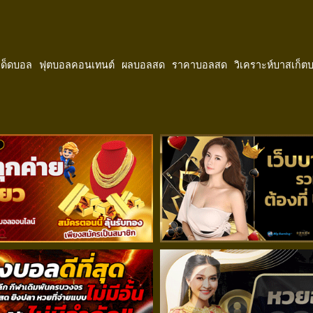
ีเด็ดบอล
ฟุตบอลคอนเทนต์
ผลบอลสด
ราคาบอลสด
วิเคราะห์บาสเก็ต