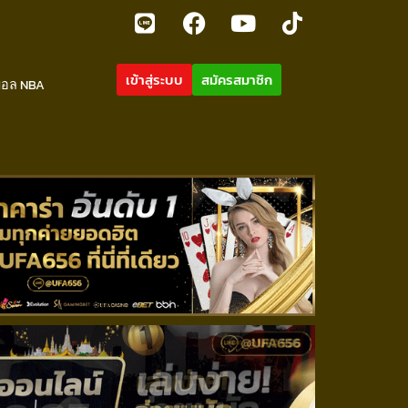
เข้าสู่ระบบ
สมัครสมาชิก
บอล NBA