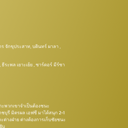
ิวกร จักขุประสาท, บดินทร์ ผาลา ,
 ธีระพล เยาะเย้ย , ซาร์ดอร์ มีร์ซา
เพราะพวกเขาจำเป็นต้องชนะ
าชบุรี มิตรผล เอฟซี มาได้สนุก 2-1
าะต่างฝ่าย ต่างต้องการเก็บชัยชนะ
จับ