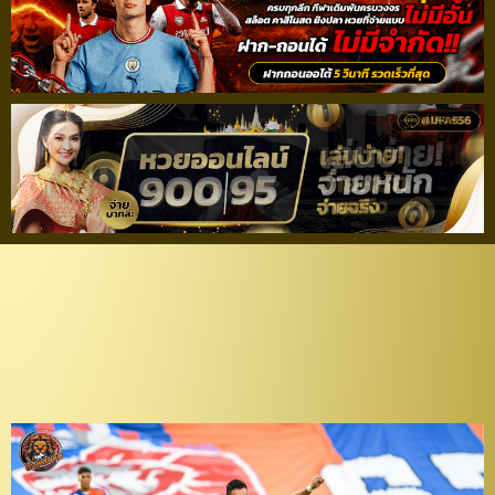
กำลังขึ้น! “ปกรณ์” รับ
ฟอร์มเทพในศึก ACL สาน
ต่อความมั่นใจถึงไทยลีก