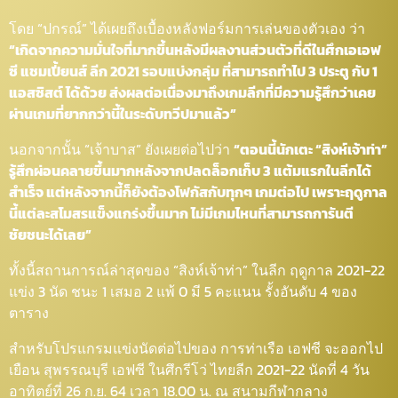
โดย “ปกรณ์” ได้เผยถึงเบื้องหลังฟอร์มการเล่นของตัวเอง ว่า
“เกิดจากความมั่นใจที่มากขึ้นหลังมีผลงานส่วนตัวที่ดีในศึกเอเอฟ
ซี แชมเปี้ยนส์ ลีก 2021 รอบแบ่งกลุ่ม ที่สามารถทำไป 3 ประตู กับ 1
แอสซิสต์ ได้ด้วย ส่งผลต่อเนื่องมาถึงเกมลีกที่มีความรู้สึกว่าเคย
ผ่านเกมที่ยากกว่านี้ในระดับทวีปมาแล้ว”
นอกจากนั้น “เจ้าบาส” ยังเผยต่อไปว่า
“ตอนนี้นักเตะ “สิงห์เจ้าท่า”
รู้สึกผ่อนคลายขึ้นมากหลังจากปลดล็อกเก็บ 3 แต้มแรกในลีกได้
สำเร็จ แต่หลังจากนี้ก็ยังต้องโฟกัสกับทุกๆ เกมต่อไป เพราะฤดูกาล
นี้แต่ละสโมสรแข็งแกร่งขึ้นมาก ไม่มีเกมไหนที่สามารถการันตี
ชัยชนะได้เลย”
ทั้งนี้สถานการณ์ล่าสุดของ “สิงห์เจ้าท่า” ในลีก ฤดูกาล 2021-22
แข่ง 3 นัด ชนะ 1 เสมอ 2 แพ้ 0 มี 5 คะแนน รั้งอันดับ 4 ของ
ตาราง
สำหรับโปรแกรมแข่งนัดต่อไปของ การท่าเรือ เอฟซี จะออกไป
เยือน สุพรรณบุรี เอฟซี ในศึกรีโว่ ไทยลีก 2021-22 นัดที่ 4 วัน
อาทิตย์ที่ 26 ก.ย. 64 เวลา 18.00 น. ณ สนามกีฬากลาง