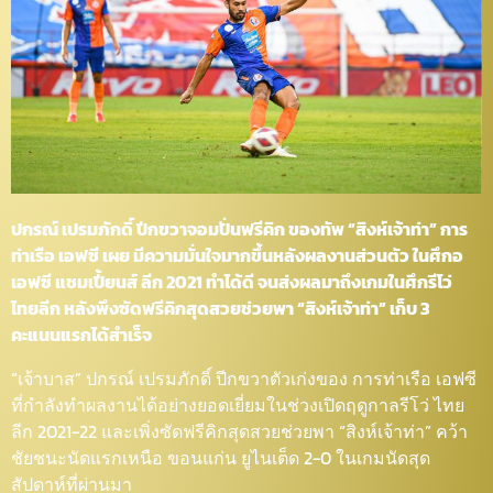
ปกรณ์ เปรมภักดิ์ ปีกขวาจอมปั่นฟรีคิก ของทัพ “สิงห์เจ้าท่า” การ
ท่าเรือ เอฟซี เผย มีความมั่นใจมากขึ้นหลังผลงานส่วนตัว ในศึกอ
เอฟซี แชมเปี้ยนส์ ลีก 2021 ทำได้ดี จนส่งผลมาถึงเกมในศึกรีโว่
ไทยลีก หลังพึงซัดฟรีคิกสุดสวยช่วยพา “สิงห์เจ้าท่า” เก็บ 3
คะแนนแรกได้สำเร็จ
“เจ้าบาส” ปกรณ์ เปรมภักดิ์ ปีกขวาตัวเก่งของ การท่าเรือ เอฟซี
ที่กำลังทำผลงานได้อย่างยอดเยี่ยมในช่วงเปิดฤดูกาลรีโว่ ไทย
ลีก 2021-22 และเพิ่งซัดฟรีคิกสุดสวยช่วยพา “สิงห์เจ้าท่า” คว้า
ชัยชนะนัดแรกเหนือ ขอนแก่น ยูไนเต็ด 2-0 ในเกมนัดสุด
สัปดาห์ที่ผ่านมา