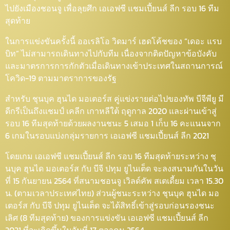
ไปยังเมืองชอนจู เพื่อลุยศึก เอเอฟซี แชมเปี้ยนส์ ลีก รอบ 16 ทีม
สุดท้าย
ในการแข่งขันครั้งนี้ ออเรลิโอ วิดมาร์ เฮดโค้ชของ “เดอะ แรบ
บิท” ไม่สามารถเดินทางไปกับทีม เนื่องจากติดปัญหาข้อบังคับ
และมาตรการการกักตัวเมื่อเดินทางเข้าประเทศในสถานการณ์
โควิด-19 ตามมาตราการของรัฐ
สำหรับ ชุนบุค ฮุนได มอเตอร์ส คู่แข่งรายต่อไปของทัพ บีจีพียู มี
ดีกรีเป็นถึงแชมป์ เคลีก เกาหลีใต้ ฤดูกาล 2020 และผ่านเข้าสู่
รอบ 16 ทีมสุดท้ายด้วยผลงานชนะ 5 เสมอ 1 เก็บ 16 คะแนนจาก
6 เกมในรอบแบ่งกลุ่มรายการ เอเอฟซี แชมเปี้ยนส์ ลีก 2021
โดยเกม เอเอฟซี แชมเปี้ยนส์ ลีก รอบ 16 ทีมสุดท้ายระหว่าง ชุ
นบุค ฮุนได มอเตอร์ส กับ บีจี ปทุม ยูไนเต็ด จะลงสนามกันในวัน
ที่ 15 กันยายน 2564 ที่สนามชอนจู เวิลด์คัพ สเตเดี้ยม เวลา 15.30
น. (ตามเวลาประเทศไทย) ส่วนผู้ชนะระหว่าง ชุนบุค ฮุนได มอ
เตอร์ส กับ บีจี ปทุม ยูไนเต็ด จะได้สิทธิ์เข้าสู่รอบก่อนรองชนะ
เลิศ (8 ทีมสุดท้าย) ของการแข่งขัน เอเอฟซี แชมเปี้ยนส์ ลีก