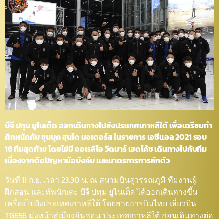
บีจี ปทุม ยูไนเต็ด ออกเดินทางไปยังประเทศเกาหลีใต้ เพื่อเตรียมทำ
ศึกหนักกับ ชุนบุค ฮุนได มอเตอร์ส ในรายการ เอซีแอล 2021 รอบ
16 ทีมสุดท้าย โดยไม่มี ออเรลิโอ วิดมาร์ เฮดโค้ช เดินทางไปกับทีม
เนื่องจากติดปัญหาข้อบังคับ และมาตรการการกักตัว
วันที่ 11 ก.ย. เวลา 23.30 น. ณ สนามบินสุวรรณภูมิ ทีมงานผู้
ฝึกสอน และทัพนักเตะ บีจี ปทุม ยูไนเต็ด ได้ออกเดินทางขึ้น
เครื่องไปยังประเทศเกาหลีใต้ โดยสายการบินไทย เที่ยวบิน
TG656 มุ่งหน้าสู่เมืองอินชอน ประเทศเกาหลีใต้ ก่อนเดินทางต่อ