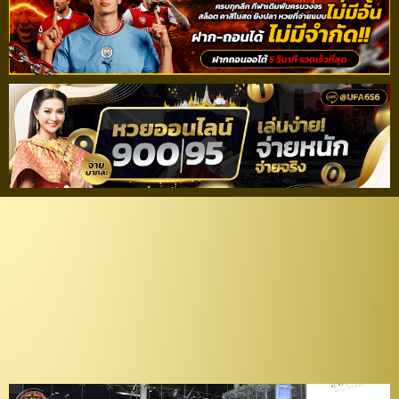
ไร้เงา”วิดมาร์”! “เดอะ แรบ
บิท” ยกพลดวล “ชุนบุค”
ศึกเอซีแอล 2021 รอบ 16
ทีม