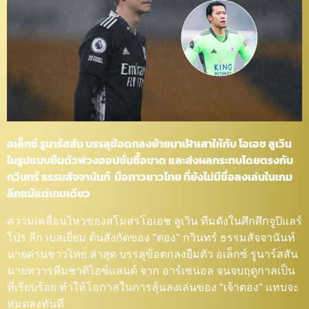
อเล็กซ์ รูนาร์สสัน บรรลุข้อตกลงย้ายมาเฝ้าเสาให้กับ โอเอช ลูเวิน
ในรูปแบบยืมตัวพ่วงออปชั่นซื้อขาด และส่งผลกระทบโดยตรงกับ
กวินทร์ ธรรมสัจจานันท์ มือกาวชาวไทย ที่ยังไม่มีชื่อลงเล่นในเกม
ลีกแม้แต่เกมเดียว
ความเคลื่อนไหวของสโมสรโอเอช ลูเวิน ทีมดังในศึกศึกจูปิแลร์
โปร ลีก เบลเยี่ยม ต้นสังกัดของ “ตอง” กวินทร์ ธรรมสัจจานันท์
นายด่านชาวไทย ล่าสุด บรรลุข้อตกลงยืมตัว อเล็กซ์ รูนาร์สสัน
นายทวารทีมชาติไอซ์แลนด์ จาก อาร์เซน่อล จนจบฤดูกาลเป็น
ที่เรียบร้อย ทำให้โอกาสในการลุ้นลงเล่นของ “เจ้าตอง” แทบจะ
หมดลงทันที