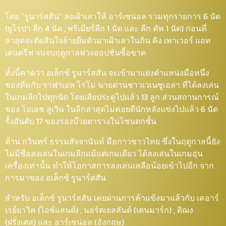
โดย “รูนาร์สสัน” ลงเฝ้าเสาให้ อาร์เซน่อล รวมทุกรายการ 6 นัด
(ยูโรปา ลีก 4 นัด , พรีเมียร์ลีก 1 นัด และ ลีก คัพ 1 นัด) ก่อนที่
ล่าสุดจะตัดสินใจย้ายยืมตัวมาเฝ้าเสาในถิ่น คิง เพาเวอร์ แอท
เดนดรีฟ จนจบฤดูกาลพ่วงออปชั่นซื้อขาด
ทั้งนี้คาดว่า อเล็กซ์ รูนาร์สสัน จะเข้ามาแย่งตำแหน่งมือหนึ่ง
ของทีมกับ ราฟาเอล โรโม่ นายด่านชาวเวเนซูเอล่า ที่ได้ลงเล่น
ในเกมลีกไปทุกนัด โดยเสียประตูไปแล้ว 13 ลูก ส่วนสถานการณ์
ของ โอเอช ลูเวิน ในลีกล่าสุดไม่ค่อยดีนักหลังแข่งไปแล้ว 6 นัด
รั้งอันดับ 17 ของรองบ๊วยตารางในโซนตกชั้น
ด้าน กวินทร์ ธรรมสัจจานันท์ มือกาวชาวไทย ซึ่งในฤดูกาลนี้ยัง
ไม่มีชื่อลงเล่นในเกมลีกแม้แต่เกมเดียว ได้ลงเล่นในเกมอุ่น
เครื่องเท่านั้น ทำให้โอกาสการลงเล่นเหลือน้อยเข้าไปอีก จาก
การมาของ อเล็กซ์ รูนาร์สสัน
สำหรับ อเล็กซ์ รูนาร์สสัน เคยผ่านการค้าแข้งมาแล้วกับ เคอาร์
เรย์ยาวิค (ไอซ์แลนด์) , นอร์ดเยลลันด์ (เดนมาร์ก) , ดิฌง
(ฝรั่งเศส) และ อาร์เซน่อล (อังกฤษ)