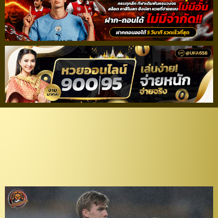
“ตอง” แทบหมดโอกาส!
“ลูเวิน” ยืม “รูนาร์สสัน”
เฝ้าเสาพ่วงออปชั่นซื้อขาด