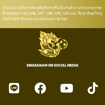
ส่วนในนามทีมชาติเคยติดทีมชาติไอซ์แลนด์ มาแล้วแทบทุกชุด
ตั้งแต่ชุดเยาวชน U16 , U17 , U18 , U19 , U21 และ ทีมชาติชุดใหญ่
เมื่อปี 2017-ปัจจุบัน (ลงเล่นไปแล้ว 10 นัด)
SINGSANAM ON SOCIAL MEDIA