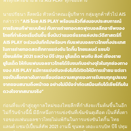
ฟรีทุกเครือข่าย ผ่าน AIS PLAY ทุกช่องทาง
นายปรัธนา ลีลพนัง หัวหน้าคณะผู้บริหาร กลุ่มลูกค้าทั่วไป AIS
กล่าวว่า
“AIS โดย AIS PLAY พร้อมแล้วที่ส่งมอบประสบการณ์
การรับชมกีฬาแบบใหม่ กับการถ่ายทอดสดฟุตบอลลีกอาชีพของ
ไทยที่กำลังจะเริ่มต้นขึ้น ซึ่งนับว่าแมตช์แรกแห่งประวัติศาสตร์ที่
AIS PLAY จะร่วมบันทึกไปพร้อมๆ กับแฟนบอลชาวไทยทั้งประเทศ
ในการถ่ายทอดสดศึกการแข่งขัน ไดกิ้น ไทยแลนด์ แชมป์
เปี้ยนส์คัพ 2021 ระหว่าง บีจี ปทุม ยูไนเต็ด พบกับ สิงห์ เชียงราย
ยูไนเต็ด ให้กับแฟนบอลชาวไทยได้รับชมกับอย่างจุใจในทุกช่องทาง
ของ AIS PLAY แม้การแข่งขันจะยังไม่ได้เปิดให้มีการเข้าชม แต่เรา
ขอเป็นสื่อกลางในการเชื่อมต่อความสนุกของการรับชมทุกรูปแบบ
จากขอบสนามถึงหน้าจอ อย่างไม่มีข้อจำกัดเสมือนกับได้เชียร์ทีมใน
ดวงใจจากสนามจริง”
ก่อนที่จะเข้าสู่ฤดูกาลใหม่ของไทยลีกที่กำลังจะเริ่มต้นขึ้นในอีก
ไม่กี่วันข้างนี้นี้ มีอีกหนึ่งการแข่งขันที่เข้มข้นดุเดือด เป็นที่ตั้งตา
รอของแฟนบอลชาวไทยไม่แพ้กันในการแข่งขันไดกิ้น ไทย
แลนด์ แชมป์เปี้ยนส์คัพ 2021 งานนี้ ขุนพล เดอะแรบบิท บีจี ปทุม