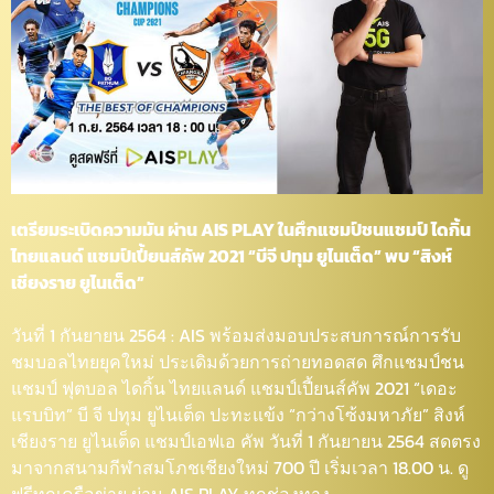
เตรียมระเบิดความมัน ผ่าน AIS PLAY ในศึกแชมป์ชนแชมป์ ไดกิ้น
ไทยแลนด์ แชมป์เปี้ยนส์คัพ 2021 “บีจี ปทุม ยูไนเต็ด” พบ “สิงห์
เชียงราย ยูไนเต็ด”
วันที่ 1 กันยายน 2564 : AIS พร้อมส่งมอบประสบการณ์การรับ
ชมบอลไทยยุคใหม่ ประเดิมด้วยการถ่ายทอดสด ศึกแชมป์ชน
แชมป์ ฟุตบอล ไดกิ้น ไทยแลนด์ แชมป์เปี้ยนส์คัพ 2021 “เดอะ
แรบบิท” บี จี ปทุม ยูไนเต็ด ปะทะแข้ง “กว่างโซ้งมหาภัย” สิงห์
เชียงราย ยูไนเต็ด แชมป์เอฟเอ คัพ วันที่ 1 กันยายน 2564 สดตรง
มาจากสนามกีฬาสมโภชเชียงใหม่ 700 ปี เริ่มเวลา 18.00 น. ดู