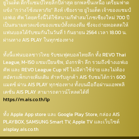
ยูไนเต็ด ดีกรีแชมป์ไทยลีกปีล่าสุด ยกพลขึ้นเหนือ เตรียมฟาด
แข้ง “กว่างโซ้งมหาภัย” สิงห์ เชียงราย ยูไนเต็ด เจ้าของแชมป์
เอฟเอ คัพ โดยครั้งนี้ได้ใช้สนามกีฬาสมโภชเชียงใหม่ 700 ปี
เป็นสนามดวลแข้งของแชมป์ทั้งสองทีม ซึ่งจะถ่ายทอดสดให้
แฟนบอลได้รับชมกันในวันที่ 1 กันยายน 2564 เวลา 18.00 น.
ผ่านทาง AIS PLAY ในทุกช่องทาง
ทั้งนี้แฟนบอลชาวไทย รับชมฟุตบอลไทยลีก ทั้ง REVO Thai
League, M-150 แชมเปียนชิพ, มังกรฟ้า ลีก รวมถึงช้างเอฟเอ
คัพ และ REVO League Cup ฟรี ไม่มีค่าใช้จ่าย และไม่ต้อง
สมัครแพ็กเกจเพิ่มเติม สำหรับลูกค้า AIS รับชมได้กว่า 600
แมตช์ ผ่าน AIS PLAY ทุกช่องทาง ทั้งบนมือถือผ่านแอพพลิ
เคชั่น AIS PLAY สามารถดาวน์โหลดได้ที่
https://m.ais.co.th/lp
ทั้ง Apple App store และ Google Play Store, กล่อง AIS
PLAYBOX, SAMSUNG Smart TV, Apple TV และเว็บไซต์
aisplay.ais.co.th