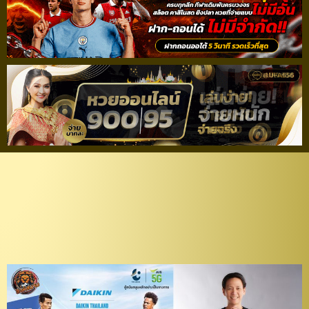
เกมระดับ 5 ดาว! AIS ยิง
สด ศึกแชมป์ชนแชมป์ “บี
จีฯ” ดวล “เชียงรายฯ”