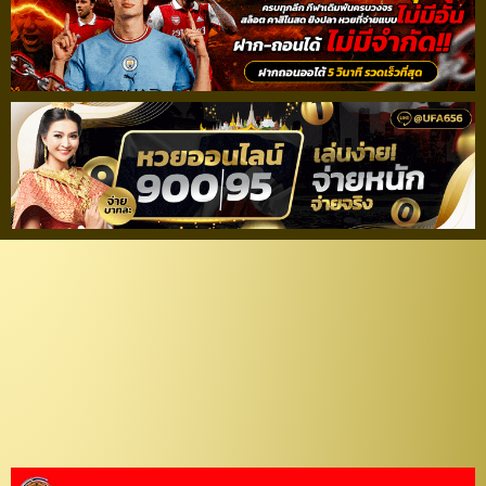
ตัวเทพ! “บียู” เผยรายชื่อ 7
แข้ง U-23 ชุดเก็บตัวลุย
ศึกชิงแชมป์เอเชีย รอบคัด
เลือก