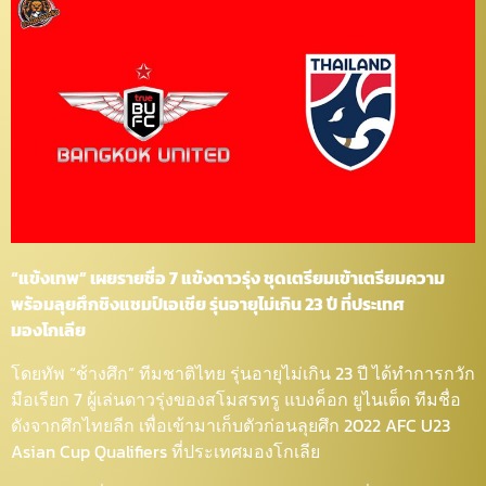
“แข้งเทพ” เผยรายชื่อ 7 แข้งดาวรุ่ง ชุดเตรียมเข้าเตรียมความ
พร้อมลุยศึกชิงแชมป์เอเชีย รุ่นอายุไม่เกิน 23 ปี ที่ประเทศ
มองโกเลีย
โดยทัพ “ช้างศึก” ทีมชาติไทย รุ่นอายุไม่เกิน 23 ปี ได้ทำการกวัก
มือเรียก 7 ผู้เล่นดาวรุ่งของสโมสรทรู แบงค็อก ยูไนเต็ด ทีมชื่อ
ดังจากศึกไทยลีก เพื่อเข้ามาเก็บตัวก่อนลุยศึก 2022 AFC U23
Asian Cup Qualifiers ที่ประเทศมองโกเลีย