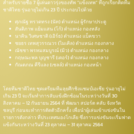
สำหรับรายชื่อ 7 ผู้เล่นดาวรุ่งของทัพ “แข้งเทพ” ที่ถูกเรียกติดทีม
ชาติไทย รุ่นอายุไม่เกิน 23 ปี ประกอบไปด้วย
ศุภณัฐ ทรวดทรง (นัท) ตำแหน่ง ผู้รักษาประตู
สันติภาพ แย้มแสน (โก้) ตำแหน่ง กองหลัง
นาคิน วิเศษชาติ (เอิร์ธ) ตำแหน่ง แบ็คขวา
ชยธร เทพสุวรรณวร (ไมเคิล) ตำแหน่ง กองกลาง
ณัชชา พรหมสมบูรณ์ (มิว) ตำแหน่ง กองกลาง
กฤษณะพล บุญชารี (เตอร์) ตำแหน่ง กองกลาง
กัณตภณ คีรีแลง (เชลล์) ตำแหน่ง กองหน้า
โดยทีมชาติไทย ชุดเตรียมทีมลุยศึกชิงแชมป์เอเชีย รุ่นอายุไม่
เกิน 23 ปี จะเริ่มทำการลับแข้งฝึกซ้อมในระหว่างวันที่ 30
สิงหาคม – 12 กันยายน 2564 ที่ พัฒนา สปอร์ต คลับ จังหวัด
ชลบุรี ก่อนจะทำการตัดตัวอีกครั้ง เพื่อนำผู้เล่นเข้าแข่งขันใน
รายการดังกล่าว ที่ประเทศมองโกเลีย ซึ่งการแข่งขันจะเริ่มฟาด
แข้งกันระหว่างวันที่ 23 ตุลาคม – 31 ตุลาคม 2564