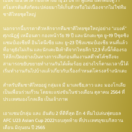
เบนจามิน เดวิส กองกลางอายุ 21 ปีจาก ฟูแล่ม แต่ก็ต้องดูว่า
สโมสรต้นสังกัดจะปล่อยมาให้เก็บตัวหรือไม่เนื่องจากไม่ใช่ทีม
ชาติไทยชุดใหญ่
นอกจากนี้บรรดาตัวหลักจากทีมชาติไทยชุดใหญ่อย่าง “แบงค์”
ศุภณัฎฐ์ เหมือนตา กองหน้าวัย 19 ปี และนักเตะชุด ยู-19 ปีชุดชิง
แชมป์เอเชียที่ อินโดนีเซีย และ ยู-23 ปีชิงแชมป์เอเชีย หนที่แล้ว
ที่อายุยังไม่เกิน และนักเตะฝีเท้าดีจากไทยลีก 1,2,3 ทั้งนี้ก็ต้องรอ
ให้ลีกเปิดอย่างเป็นทางการเสียก่อนทีมงานสต๊าฟโค้ชถึงจะ
สามารถขยับขยายทำงานกันได้เต็มร้อย อย่างไรก็ตามเวลานี้ได้
เริ่มทำงานกันไปบ้างแล้วเกี่ยวกับเรื่องกำหนดโครงสร้างนักเตะ
สำหรับทีมชาติไทยอยู่ กลุ่มเจ มี มาเลเซีย,ลาว และ มองโกเลีย
เป็นเพื่อนร่วมก๊วน โดยจะแข่งขันในช่วงเดือน ตุลาคม 2564 ที่
ประเทศมองโกลเลีย เป็นเจ้าภาพ
เอาแชมป์กลุ่ม และ อันดับ 2 ที่ดีที่สุด อีก 4 ทีมไปเล่นฟุตบอล
AFC U23 Asian Cup 2022รอบสุดท้าย ที่ประเทศอุซเบกิสถาน
เดือน มิถุนยน ปี 2565