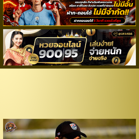
วางแผนแล้ว! “โค้ชจุ่น” ยัน
เรียก “ธนวัฒน์-เดวิส” ลุย
ศึก Asian Cup