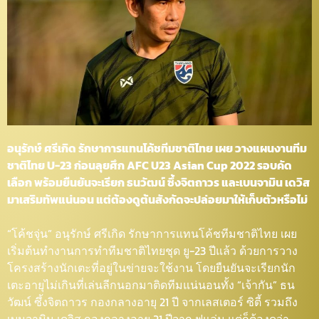
อนุรักษ์ ศรีเกิด รักษาการแทนโค้ชทีมชาติไทย เผย วางแผนงานทีม
ชาติไทย U-23 ก่อนลุยศึก AFC U23 Asian Cup 2022 รอบคัด
เลือก พร้อมยืนยันจะเรียก ธนวัฒน์ ซึ้งจิตถาวร และเบนจามิน เดวิส
มาเสริมทัพแน่นอน แต่ต้องดูต้นสังกัดจะปล่อยมาให้เก็บตัวหรือไม่
“โค้ชจุ่น” อนุรักษ์ ศรีเกิด รักษาการแทนโค้ชทีมชาติไทย เผย
เริ่มต้นทำงานการทำทีมชาติไทยชุด ยู-23 ปีแล้ว ด้วยการวาง
โครงสร้างนักเตะที่อยู่ในข่ายจะใช้งาน โดยยืนยันจะเรียกนัก
เตะอายุไม่เกินที่เล่นลีกนอกมาติดทีมแน่นอนทั้ง “เจ้ากัน” ธน
วัฒน์ ซึ้งจิตถาวร กองกลางอายุ 21 ปี จากเลสเตอร์ ซิตี้ รวมถึง