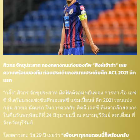
ศิวกร จักขุประสาท กองกลางคนเก่งของทัพ “สิงห์เจ้าท่า” เผย
ความพร้อมของทีม ก่อนประเดิมลงสนามประเดิมศึก ACL 2021 นัด
แรก
“กลิ้ง” ศิวกร จักขุประสาท มิดฟิลด์จอมขยันของ การท่าเรือ เอฟ
ซี ที่เตรียมลงแข่งขันศึกเอเอฟซี แชมเปี้ยนส์ ลีก 2021 รอบแบ่ง
กลุ่ม สายเจ นัดแรก ในการดวลกับ คิตฉี เอสซี ทีมจากลีกฮ่องกง
ในคืนวันพฤหัสบดีที่ 24 มิถุนายนนี้ ณ สนามบุรีรัมย์ สเตเดี้ยม ที่
จังหวัดบุรีรัมย์
โดยดาวเตะ วัย 29 ปี เผยว่า
“เพื่อนๆ ทุกคนตอนนี้ก็พร้อมครับ