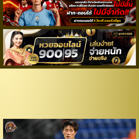
พร้อมลุย! “ศิวกร” หวังเก็บ
ชัยเหนือ “คิตฉี” ศึก ACL
2021