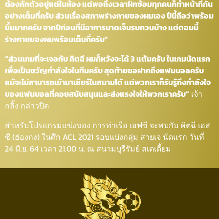
ต้องกักตัวอยู่แต่ในห้อง แต่พอถึงเวลาฝึกซ้อมทุกคนก็ทำหน้าที่กัน
อย่างเต็มที่ครับ ส่วนเรื่องสภาพร่างกายของผมเอง ปีนี้ถือว่าพร้อม
ขึ้นมากครับ จากปีก่อนที่มีอาการบาดเจ็บรบกวนบ้าง แต่ตอนนี้
ร่างกายของผมพร้อมเต็มที่ครับ”
“ส่วนเกมที่จะเจอกับ คิตฉี ผมก็หวังจะได้ 3 แต้มครับ ในเกมนัดแรก
เพื่อเป็นขวัญกำลังใจในทีมครับ สุดท้ายขอฝากถึงแฟนบอลครับ
แม้จะไม่สามารถเข้ามาเชียร์ในสนามได้ แต่พวกเราก็รับรู้ถึงกำลังใจ
ของแฟนบอลที่คอยสนับสนุนและส่งแรงใจให้พวกเราครับ”
เจ้า
กลิ้ง กล่าวปิด
สำหรับโปรแกรมแข่งของ การท่าเรือ เอฟซี จะพบกับ คิตฉี เอส
ซี (ฮ่องกง) ในศึก ACL 2021 รอบแบ่งกลุ่ม สายเจ นัดแรก วันที่
24 มิ.ย. 64 เวลา 21.00 น. ณ สนามบุรีรัมย์ สเตเดี้ยม