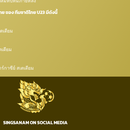
งไปสมทบทีมภายหลัง
 ของ ทีมชาติไทย U23 มีดังนี้
ตเดียม
ตเดียม
ร์กาซีย์ สเตเดียม
SINGSANAM ON SOCIAL MEDIA