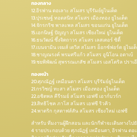
กองกลาง
12.อิรฟาน ดอเลาะ สโมสร บุรีรัมย์ยูไนเต็ด
13.ปุรเชษฐ์ ทอดสนิท สโมสร เมืองทอง ยูไนเต็ด
14.จักรกริช พาละพล สโมสร ขอนแก่น ยูไนเต็ด
15.เอกนิษฐ์ ปัญญา สโมสร เชียงใหม่ ยูไนเต็ด
16.ธนวัฒน์ ซึ้งจิตถาวร สโมสร เลสเตอร์ ซิตี้
17.เบนจามิน เจมส์ เดวิส สโมสร อ็อกซ์ฟอร์ด ยูไนเต
18.ชาญณรงค์ พรมศรีแก้ว สโมสร อูนิโอน อดาเบ้
19.ชยพิพัฒน์ สุพรรณเภสัช สโมสร เอสโตริล ปราเอ
กองหน้า
20.ศุภณัฏฐ์ เหมือนตา สโมสร บุรีรัมย์ยูไนเต็ด
21.กรวิชญ์ ทะสา สโมสร เมืองทอง ยูไนเต็ด
22.อชิตพล คีรีรมย์ สโมสร เอฟซี เอาก์บวร์ก
23.สิทธิโชค ภาโส สโมสร เอฟซี ริวคิว
24.พาตริก กุสตาฟส์สัน สโมสร เชียงใหม่ เอฟซี
สำหรับ ทีมงานผู้ฝึกสอน และนักกีฬาจะเดินทางไป
4 รายประกอบด้วย ศุภณัฏฐ์ เหมือนตา, อิรฟาน ดอเ