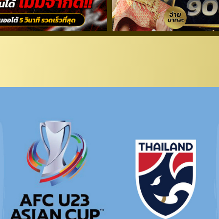
ชื่อ 24 แข้งช้างศึก U23 ชุด
ิสถาน