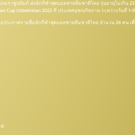
าชูปถัมภ์ ส่งนักกีฬาฟุตบอลชายทีมชาติไทย รุ่นอายุไม่เกิน 23 ป
 Cup Uzbekistan 2022 ที่ ประเทศอุซเบกิสถาน ระหว่างวันที่ 1-19
ระกาศรายชื่อนักกีฬาฟุตบอลชายทีมชาติไทย จำนวน 24 คน เพื่อเข้
ซ่