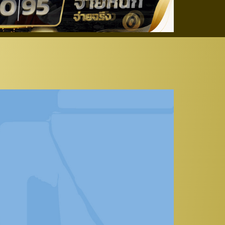
ทำศึกชิงแชมป์เอเชีย