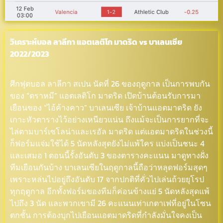
วิเคราะห์บอล ลาลีกา แอตเลติโก มาดริด vs บาเลนเซีย
2022/2023
ศึกฟุตบอล ลาลีกา สเปน นัดที่ 26 ของฤดูกาล เป็นการพบกัน
ของ “ตราหมี” แอตเลติโก มาดริด เปิดบ้านต้อนรับการมา
เยือนของ “ไอ้ค้างคาว” บาเลนเซีย เจ้าบ้านแอตมาดริด ยัง
เกาะหัวตารางไว้อย่างเหนียวแน่น ถึงแม้จะเป็นการยากที่จะ
ไล่ตามบาร์เซโลน่าและเรอัล มาดริด แต่แอตมาดริดในช่วงนี้
ก็ฟอร์มแจ่มใช้ได้ 5 นัดหลังสุดยังไม่แพ้ใคร แบ่งเป็นชนะ 4
และเสมอ 1 ตอนนี้รั้งอันดับ 3 ของตารางคะแนน มาดูทางฝั่ง
ทีมเยือนกันบ้าง บาเลนเซียในฤดูกาลนี้ถือว่าหลุดฟอร์มสุดๆ
เพราะหล่นไปอยู่ถึงอันดับ 17 จากปกติที่คั่วไปเล่นถ้วยยุโรป
ทุกฤดูกาล อีกทั้งฟอร์มของทีมก็ค่อนข้างแย่ 5 นัดหลังสุดแพ้
ไปถึง 3 นัด และพวกเขามี 26 คะแนนเท่าเกตาเฟที่อยู่ในโซน
ตกชั้น การต้องบุกไปเยือนแอตมาดริดที่กำลังมั่นใจคงเป็น