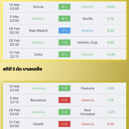
สถิติ 5 นัด บาเลนเซีย