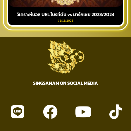
วิเคราะห์บอล UEL ไบรท์ตัน vs มาร์กเซย 2023/2024
14/12/2023
SINGSANAM ON SOCIAL MEDIA