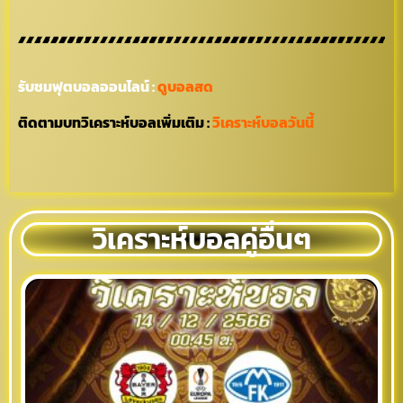
รับชมฟุตบอลออนไลน์ :
ดูบอลสด
ติดตามบทวิเคราะห์บอลเพิ่มเติม :
วิเคราะห์บอลวันนี้
วิเคราะห์บอลคู่อื่นๆ