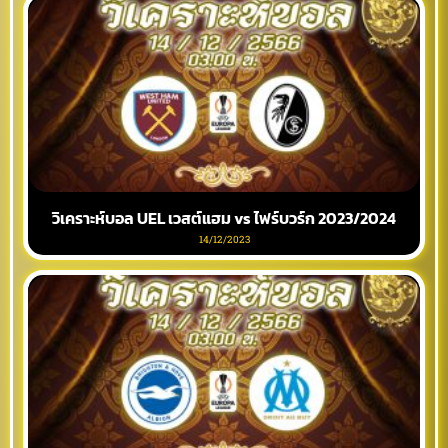
วิเคราะห์บอล UEL เวสต์แฮม vs ไฟร์บวร์ก 2023/2024
14/12/2023