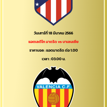
วันเสาร์ที่ 18 มีนาคม 2566
แอตเลติโก มาดริด vs บาเลนเซีย
ราคาบอล : แอตมาดริด ต่อ 1.00
เวลา : 03.00 น.