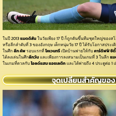
ในปี 2013
แมดดิสัน
ในวัยเพียง 17 ปี ก็ถูกดันขึ้นทีมชุดใหญ่ของ
หรือลีกลำดับที่ 3 ของอังกฤษ เด็กหนุ่มวัย 17 ปี ได้รับโอกาสประ
ในศึก
ลีก คัพ
รอบแรกที่
โคเวนทรี
เปิดบ้านพ่ายให้กับ
คาร์ดิฟฟ์ ซิตี้
ได้ลงเล่นในศึก
ลีกวัน
และเพียงการลงสนามเป็นเกมที่ 3 ในลีก
แม
ในเกมที่ดวลกับ
โอลด์แฮม แอธเลติก
และได้พ่ายถึง 4 ประตูต่อ 1 เม
จุดเปลี่ยนสำคัญของ