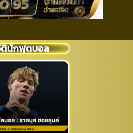
ัตินักฟุตบอล