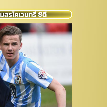
สรโคเวนทรี ซิตี้