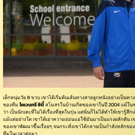
เด็กหนุ่มวัย 8 ขวบ เขาได้เริ่มต้นเส้นทางสายลูกหนังอย่างเป็น
ของทีม
โคเวนทรี ซิตี้
สโมสรในบ้านเกิดของเขาในปี 2004 แม้ในช่
ว่า เป็นนักเตะที่ไม่ได้เรื่องที่สุดในรุ่น แต่นั่นก็ไม่ได้ทำให้เขาร
แม้แต่อย่างใด เขาได้เอาความอ่อนแอใช้มันมาเป็นแรงผลักดัน เ
ของเขาพัฒนาขึ้นเรื่อยๆ จนกระทั่งเขาได้กลายเป็นกำลังหลักขอ
ทีมในเวลาต่อมา