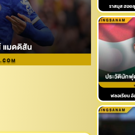
ราสมุส ฮอยล
ฟลอเรียน อั