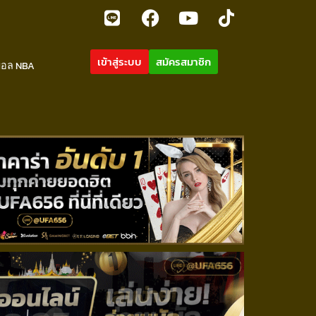
เข้าสู่ระบบ
สมัครสมาชิก
บอล NBA