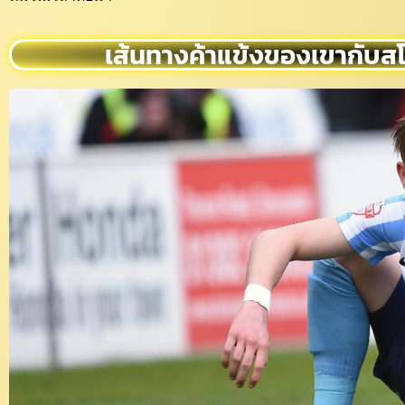
เส้นทางค้าแข้งของเขากับสโม