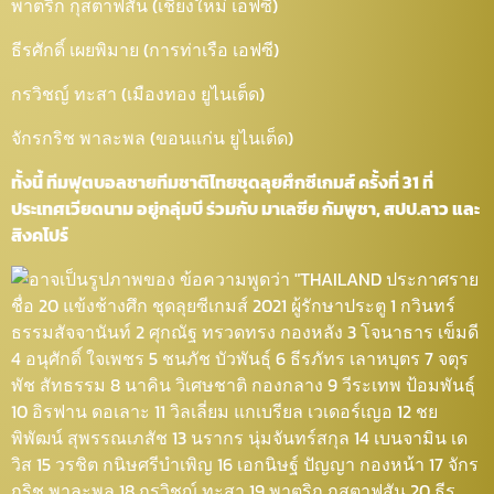
พาตริก กุสตาฟสัน (เชียงใหม่ เอฟซี)
ธีรศักดิ์ เผยพิมาย (การท่าเรือ เอฟซี)
กรวิชญ์ ทะสา (เมืองทอง ยูไนเต็ด)
จักรกริช พาละพล (ขอนแก่น ยูไนเต็ด)
ทั้งนี้ ทีมฟุตบอลชายทีมชาติไทยชุดลุยศึกซีเกมส์ ครั้งที่ 31 ที่
ประเทศเวียดนาม อยู่กลุ่มบี ร่วมกับ มาเลซีย กัมพูชา, สปป.ลาว และ
สิงคโปร์