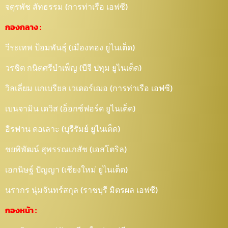
จตุรพัช สัทธรรม (การท่าเรือ เอฟซี)
กองกลาง :
วีระเทพ ป้อมพันธุ์ (เมืองทอง ยูไนเต็ด)
วรชิต กนิตศรีบำเพ็ญ (บีจี ปทุม ยูไนเต็ด)
วิลเลี่ยม แกเบรียล เวเดอร์เฌอ (การท่าเรือ เอฟซี)
เบนจามิน เดวิส (อ็อกซ์ฟอร์ด ยูไนเต็ด)
อิรฟาน ดอเลาะ (บุรีรัมย์ ยูไนเต็ด)
ชยพิพัฒน์ สุพรรณเภสัช (เอสโตริล)
เอกนิษฐ์ ปัญญา (เชียงใหม่ ยูไนเต็ด)
นรากร นุ่มจันทร์สกุล (ราชบุรี มิตรผล เอฟซี)
กองหน้า :