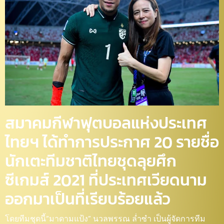
สมาคมกีฬาฟุตบอลแห่งประเทศ
ไทยฯ ได้ทำการประกาศ 20 รายชื่อ
นักเตะทีมชาติไทยชุดลุยศึก
ซีเกมส์ 2021 ที่ประเทศเวียดนาม
ออกมาเป็นที่เรียบร้อยแล้ว
โดยทีมชุดนี้“มาดามแป้ง” นวลพรรณ ล่ำซำ เป็นผู้จัดการทีม