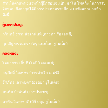
ส่วนในตำแหน่งหัวหน้าผู้ฝึกสอนจะเป็น มาโน โพลกิ้ง ในการรับ
ผิดชอบ ซึ่งล่าสุดได้มีการประกาศรายชื่อ 20 แข้งออกมาแล้ว
ดังนี้ …
ผู้รักษาประตู :
กวินทร์ ธรรมสัจจานันท์ (การท่าเรือ เอฟซี)
ศุภณัฐ ทรวดทรง (ทรู แบงค็อก ยูไนเต็ด)
กองหลัง :
โจนาธาร เข็มดี (โอบี โอเดนเซ่)
อนุศักดิ์ ใจเพชร (การท่าเรือ เอฟซี)
ธีรภัทร เลาหบุตร (อยุธยา ยูไนเต็ด)
ชนภัช บัวพันธ์ (ราชประชา)
นาคิน วิเศษชาติ (บีจี ปทุม ยูไนเต็ด)