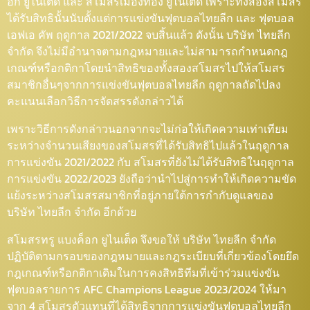
อก ยูไนเต็ด และ สโมสรเมืองทอง ยูไนเต็ด เพราะทั้งสองสโมสร
ได้รับสิทธินั้นนับตั้งแต่การแข่งขันฟุตบอลไทยลีก และ ฟุตบอล
เอฟเอ คัพ ฤดูกาล 2021/2022 จบสิ้นแล้ว ดังนั้น บริษัท ไทยลีก
จำกัด จึงไม่มีอำนาจตามกฎหมายและไม่สามารถกำหนดกฎ
เกณฑ์หรือกติกาโดยนำสิทธิของทั้งสองสโมสรไปให้สโมสร
สมาชิกอื่นๆจากการแข่งขันฟุตบอลไทยลีก ฤดูกาลถัดไปลง
คะแนนเลือกวิธีการจัดสรรดังกล่าวได้
เพราะวิธีการดังกล่าวนอกจากจะไม่ก่อให้เกิดความเท่าเทียม
ระหว่างจำนวนเสียงของสโมสรที่ได้รับสิทธิไปแล้วในฤดูกาล
การแข่งขัน 2021/2022 กับ สโมสรที่ยังไม่ได้รับสิทธิในฤดูกาล
การแข่งขัน 2022/2023 ยังถือว่านำไปสู่การทำให้เกิดความขัด
แย้งระหว่างสโมสรสมาชิกที่อยู่ภายใต้การกำกับดูแลของ
บริษัท ไทยลีก จำกัด อีกด้วย
สโมสรทรู แบงค็อก ยูไนเต็ด จึงขอให้ บริษัท ไทยลีก จำกัด
ปฏิบัติตามกรอบของกฎหมายและกฎระเบียบที่เกี่ยวข้องโดยยึด
กฎเกณฑ์หรือกติกาเดิมในการคงสิทธิทีมที่เข้าร่วมแข่งขัน
ฟุตบอลรายการ AFC Champions League 2023/2024 ให้มา
จาก 4 สโมสรตัวแทนที่ได้สิทธิจากการแข่งขันฟุตบอลไทยลีก