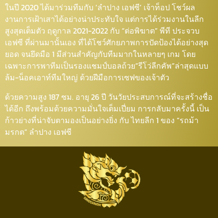
ในปี 2020​ ได้มาร่วมทีมกับ​ ‘ลำปาง​ เอฟซี’​ เจ้าท็อป​ โชว์​ผล
งานการเฝ้าเสาได้อย่างน่าประทับใจ​ แต่การได้ร่วมงานในลีก
สูงสุด​เต็มตัว​ ฤดูกาล​ 2021​-2022​ กับ​ “ต่อพิฆาต” พีที ประจวบ​
เอฟซี​ ที่ผ่านมานั้นเอง​ ที่ได้โชว์ศักยภาพ​การปัดป้องได้อย่างสุด
ยอด​ จนยึดมือ​ 1​ มีส่วนสำคัญ​กับทีมมากในหลายๆ​ เกม​ โดย
เฉพาะการพาทีมเป็นรองแชมป์​บอลถ้วย”รีโว่ลีกคัพ”ล่าสุดแบบ
ล้ม-น็อคเอาท์​ทีมใหญ่​ ด้วยฝีมือการเซฟของเจ้าตัว
ด้วยความสูง​ 187 ซม.​ อายุ​ 26​ ปี​ วันวัยประสบการณ์​ที่จะสร้างชื่อ
ได้อีก​ ถึงพร้อมด้วยความมั่นใจเต็มเปี่ยม​ การกลับมาครั้งนี้​ เป็น
ก้าวย่างที่น่าจับตามองเป็นอย่างยิ่ง​ กับ​ ไทยลีก 1​ ของ​ “รถม้า
มรกต”​ ลำปาง​ เอฟซี