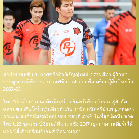
ลำปาง เอฟซี ประกาศคว้าตัว จิรัญญ์พงษ์ ธรรมสีหา ผู้รักษา
ประตู จาก​ พีที ประจวบ เอฟซี มาเฝ้าเสาเพื่อเตรียมสู้ศึก ไทยลีก
2022-23
โดย “เจ้าท็อป” เป็นอดีตเด็กสร้าง อินทรีเพื่อนตำรวจ สู่สังกัด
ฉลามชล เติบโต​ในรุ่น​เดียวกัน​กับ วรชิต กนิตศรีบําเพ็ญ,กฤษดา
กาแมน จนติดทีมชุดใหญ่ ของ ชลบุรี เอฟซี ในที่สุด​ ติดทีมชาติ
ไทย U23 ชุดแชมป์ซีเกมส์ที่มาเลเซีย 2017 (ยุคมาดามเดียร์) ได้
แชมป์สี่เส้าเตรียมซีเกมส์ ที่สนามศุภฯ