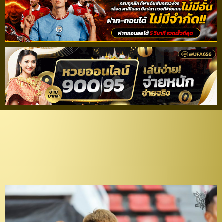
เสริมหลังบ้าน! “ลำปาง”
คว้าตัว “จิรัญญ์พงษ์”
กลับมาเฝ้าเสาอีกครั้ง