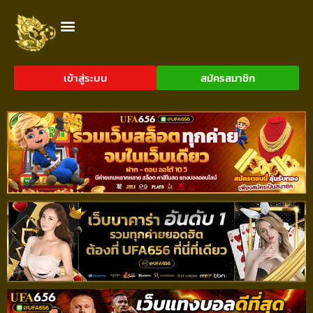
เข้าสู่ระบบ
สมัครสมาชิก