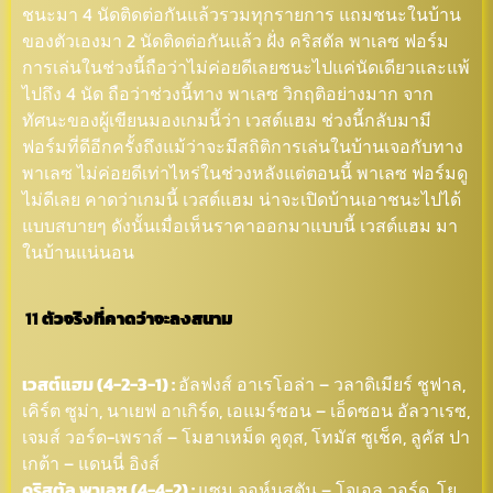
ชนะมา 4 นัดติดต่อกันแล้วรวมทุกรายการ แถมชนะในบ้าน
ของตัวเองมา 2 นัดติดต่อกันแล้ว ฝั่ง คริสตัล พาเลซ ฟอร์ม
การเล่นในช่วงนี้ถือว่าไม่ค่อยดีเลยชนะไปแค่นัดเดียวและแพ้
ไปถึง 4 นัด ถือว่าช่วงนี้ทาง พาเลซ วิกฤติอย่างมาก จาก
ทัศนะของผู้เขียนมองเกมนี้ว่า เวสต์แฮม ช่วงนี้กลับมามี
ฟอร์มที่ดีอีกครั้งถึงแม้ว่าจะมีสถิติการเล่นในบ้านเจอกับทาง
พาเลซ ไม่ค่อยดีเท่าไหร่ในช่วงหลังแต่ตอนนี้ พาเลซ ฟอร์มดู
ไม่ดีเลย คาดว่าเกมนี้ เวสต์แฮม น่าจะเปิดบ้านเอาชนะไปได้
แบบสบายๆ ดังนั้นเมื่อเห็นราคาออกมาแบบนี้ เวสต์แฮม มา
ในบ้านแน่นอน
11
ตัวจริงที่คาดว่าจะลงสนาม
เวสต์แฮม (4-2-3-1) :
อัลฟงส์ อาเรโอล่า – วลาดิเมียร์ ชูฟาล,
เคิร์ต ซูม่า, นาเยฟ อาเกิร์ด, เอแมร์ซอน – เอ็ดซอน อัลวาเรซ,
เจมส์ วอร์ด-เพราส์ – โมฮาเหม็ด คูดุส, โทมัส ซูเช็ค, ลูคัส ปา
เกต้า – แดนนี่ อิงส์
คริสตัล พาเลซ (4-4-2) :
แซม จอห์นสตัน – โจเอล วอร์ด, โย