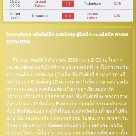
วิเคราะห์บอล พรีเมียร์ลีก เวสต์แฮม ยูไนเต็ด vs คริสตัล พาเลซ
2023/2024
คืนวันอาทิตย์ที่ 3 ธันวาคม 2566 เวลา 21.00 น. ในการ
แข่งขันฟุตบอลพรีเมียร์ลีกของอังกฤษนัดที่ 14 เป็นการพบกัน
ของ ขุนค้อน เวสต์แฮม ยูไนเต็ด ทีมอันดับที่ 9 ของตารางที่
แข่งไปแล้ว 13 นัดมีอยู่ 20 คะแนน มาวันนี้พวกเขาจะต้องเปิด
สนามลอนดอน สเตเดียมต้อนรับการมาเยือนของ ทัพ
ปราสาทเรือนแก้ว คริสตัล พาเลซ ทีมอันดับที่ 13 ของตาราง
ที่แข่งไปแล้ว 13 นัดมีอยู่ 15 คะแนน จากสถิติการเจอกันของ
ทั้ง 2 ทีมนี้ต้องบอกว่าสู้กันได้อย่างสูสีพลัดกันแพ้-ชนะไปทีม
ละ 2 นัด และเสมอไป 1 นัด เวสต์แฮม ไม่ชนะทาง พาเลซ ใน
บ้านของตัวเองมา 2 นัดติดต่อกันแล้ว ฝั่ง เวสต์แฮม ฟอร์ม
การเล่นในช่วงนี้ถือว่ามาแรงอย่างมากกับการที่พวกเขานั้น