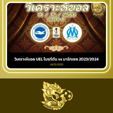
วิเคราะห์บอล UEL ไบรท์ตัน vs มาร์กเซย 2023/2024
14/12/2023