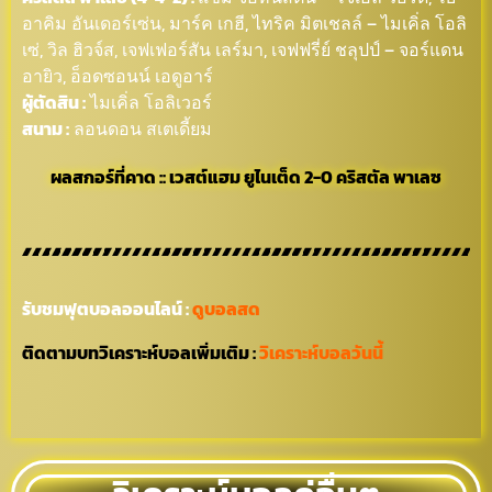
อาคิม อันเดอร์เซ่น, มาร์ค เกฮี, ไทริค มิตเชลล์ – ไมเคิ่ล โอลิ
เซ่, วิล ฮิวจ์ส, เจฟเฟอร์สัน เลร์มา, เจฟฟรี่ย์ ชลุปป์ – จอร์แดน
อายิว, อ็อดซอนน์ เอดูอาร์
ผู้ตัดสิน :
ไมเคิ่ล โอลิเวอร์
สนาม :
ลอนดอน สเตเดี้ยม
ผลสกอร์ที่คาด :: เวสต์แฮม ยูไนเต็ด 2-0 คริสตัล พาเลซ
รับชมฟุตบอลออนไลน์ :
ดูบอลสด
ติดตามบทวิเคราะห์บอลเพิ่มเติม :
วิเคราะห์บอลวันนี้