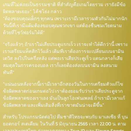
เกมที่ไม่ค่อยเป็นธรรมชาติ ที่สำคัญคือเกมโดยรวม เรายังมีข้อ
ผิดพลาดเยอะ” โค้ชโย่ง กล่าว
“ต้องขอบคุณเด็กๆ ทุกคน เพราะเรามีเวลารวมตัวกันไม่มากนัก
วันนี้ที่เรามีแต้มต้องขอบคุณพวกเขา แต่ต้องชื่นชมเวียดนาม
ด้วยที่โชว์ฟอร์มได้ดี”
“จริงแล้วๆ ถ้าเราไม่เสียประตูแรกเร็ว เราจะทำได้ดีกว่านี้ เพราะ
เราเตรียมแท็คติกไว้แล้ว เดิมทีเราต้องการจะเปลี่ยนเบนจามิน
เดวิส ลงไปในครึ่งหลัง แต่พอเราเสียประตูเร็ว แดนกลางก็เสีย
สมดุลในการครองบอล เราก็เลยต้องส่งเบนจามิน ลงสนาม
ทันที”
“แน่นอนหลังจากนี้เรามีเวลาอีกสองวันในการเตรียมตัวแก้ไข
ข้อผิดพลาดก่อนเกมต่อไป เราต้องยอมรับว่าเราเสียประตูจาก
ข้อผิดพลาดของเราเอง มันเป็นลูกโอเพ่นเพลย์ ถ้าเรามีเวลาแก้
ข้อผิดพลาด และเพิ่มเติมสิ่งที่เราขาดมันน่าจะดีขึ้น”
สำหรับ โปรแกรมนัดต่อไป ทีมชาติไทยจะพบกับ มาเลเซีย ที่ บุน
ยอดกอร์ สเตเดียม ในวันที่ 5 มิถุนายน 2565 เวลา 22.00 น. ตาม
เวลาประเทศไทย ถ่ายทอดสดทาง True ID และ Eleven Sports