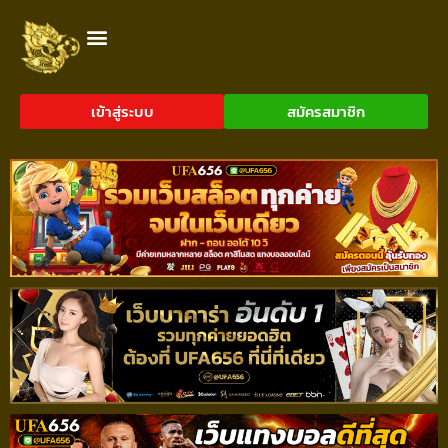
เข้าสู่ระบบ
สมัครสมาชิก