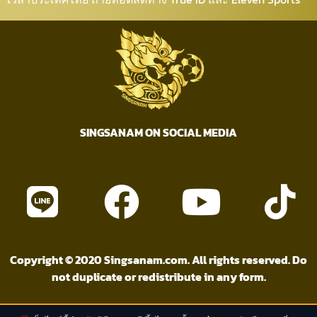
SINGSANAM ON SOCIAL MEDIA
Copyright © 2020 Singsanam.com. All rights reserved. Do
not duplicate or redistribute in any form.