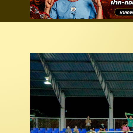
เพื่อลุยไทยลีก! “ลำ
สูงสุด