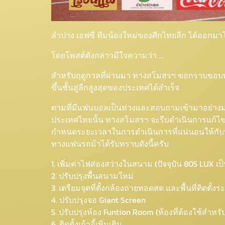
ลำปาง เอฟซี ทีมน้องใหม่ของศึกไทยลีก ได้ออกมา
โดยโพสต์ดังกล่าวมีใจความว่า …
สำหรับฤดูกาลที่ผ่านมา ทางสโมสรฯ ขอกราบขอบพร
ขึ้นชั้นสู่ลีกสูงสุดของประเทศได้สำเร็จ
ตามที่มีแฟนบอลเป็นห่วงและสอบถามเข้ามาอย่างม
ประเทศไทยนั้น ทางสโมสรฯ จะรีบดำเนินการแก้ไข
กำหนดระยะเวลาในการดำเนินการที่แน่นอนให้กับทาง
ทางแฟนรถม้าได้รับทราบดังนี้ครับ
1. เพิ่มค่าไฟส่องสว่างในสนาม (ปัจจุบัน 805 LUX เป
2. ปรับปรุงพื้นสนามใหม่
3. เตรียมจุดที่ตั้งกล้องถ่ายทอดสด และพื้นที่ติดตั้ง
4. ปรับปรุงจอ Giant Screen
5. ปรับปรุงห้อง Funtion Room (ห้องที่ต้องใช้สำ
6. ติดตั้งเก้าอี้เพิ่มเติม