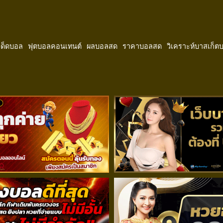
ีเด็ดบอล
ฟุตบอลคอนเทนต์
ผลบอลสด
ราคาบอลสด
วิเคราะห์บาสเก็ต