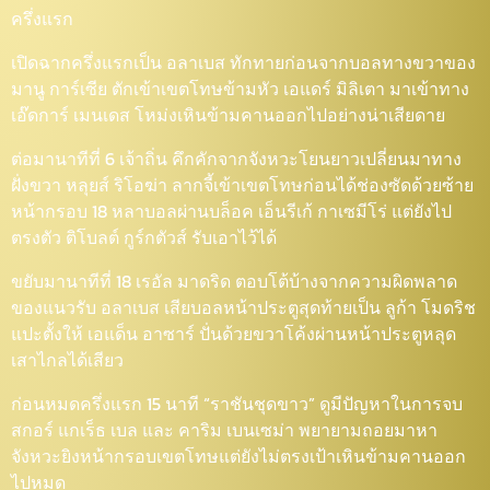
ครึ่งแรก
เปิดฉากครึ่งแรกเป็น อลาเบส ทักทายก่อนจากบอลทางขวาของ
มานู การ์เซีย ตักเข้าเขตโทษข้ามหัว เอแดร์ มิลิเตา มาเข้าทาง
เอ๊ดการ์ เมนเดส โหม่งเหินข้ามคานออกไปอย่างน่าเสียดาย
ต่อมานาทีที่ 6 เจ้าถิ่น คึกคักจากจังหวะโยนยาวเปลี่ยนมาทาง
ฝั่งขวา หลุยส์ ริโอฆ่า ลากจี้เข้าเขตโทษก่อนได้ช่องซัดด้วยซ้าย
หน้ากรอบ 18 หลาบอลผ่านบล็อค เอ็นรีเก้ กาเซมีโร่ แต่ยังไป
ตรงตัว ติโบลต์ กูร์กตัวส์ รับเอาไว้ได้
ขยับมานาทีที่ 18 เรอัล มาดริด ตอบโต้บ้างจากความผิดพลาด
ของแนวรับ อลาเบส เสียบอลหน้าประตูสุดท้ายเป็น ลูก้า โมดริช
แปะตั้งให้ เอแด็น อาซาร์ ปั่นด้วยขวาโค้งผ่านหน้าประตูหลุด
เสาไกลได้เสียว
ก่อนหมดครึ่งแรก 15 นาที “ราชันชุดขาว” ดูมีปัญหาในการจบ
สกอร์ แกเร็ธ เบล และ คาริม เบนเซม่า พยายามถอยมาหา
จังหวะยิงหน้ากรอบเขตโทษแต่ยังไม่ตรงเป้าเหินข้ามคานออก
ไปหมด