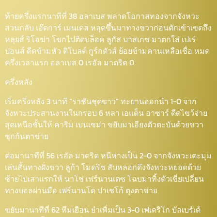
ท้ายครึ่งแรกนาทีที่ 38 อลาเบส พลาดโอกาสทองจากจังหวะ
สวนกลับ เอ๊ดการ์ เมนเดส หลุดขึ้นมาทางขวาก่อนตักเข้าเขตถึง
หลุยส์ ริโอฆ่า โขกไปติดบล็อค ลูกัส บาสเกซ มาตกใส่ เปเร่
ปอนส์ ดีดข้ามหัว ติโบลต์ กูร์กตัวส์ ย้อยข้ามคานเหลือเชื่อ หมด
ครึ่งเวลาแรก อลาเบส 0 เรอัล มาดริด 0
ครึ่งหลัง
เริ่มครึ่งหลัง 3 นาที “ราชันชุดขาว” ทะยานออกนำ 1-0 จาก
จังหวะประสานงานในกรอบ 6 หลา เอแด็น อาซาร์ ดีดไขว้จ่าย
สุดเหนือชั้นให้ คาริม เบนเซม่า ขยับมาเอียงตัวตะบันด้วยขวา
ซุกก้นตาข่าย
ต่อมานาทีที่ 56 เรอัล มาดริด หนีห่างเป็น 2-0 จากจังหวะเตะมุม
เล่นสั้นทางฝั่งขวา ลูก้า โมดริช สับหลอกดึงจังหวะหยอดด้วย
ซ้ายไปเสาแรกให้ นาโช่ เฟร์นานเดซ โฉบมาทิ้งตัวเขี่ยเปลี่ยน
ทางบอลผ่านมือ เฟร์นานโด ปาเชโก้ ตุงตาข่าย
ขยับมานาทีที่ 62 ทีมเยือน ยำเพิ่มเป็น 3-0 เฟเดริโก บัลเบร์เด้