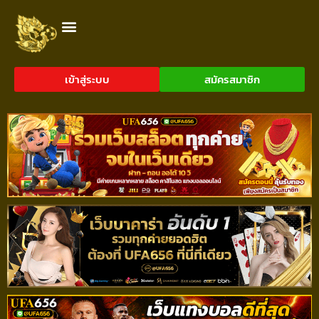
เข้าสู่ระบบ
สมัครสมาชิก