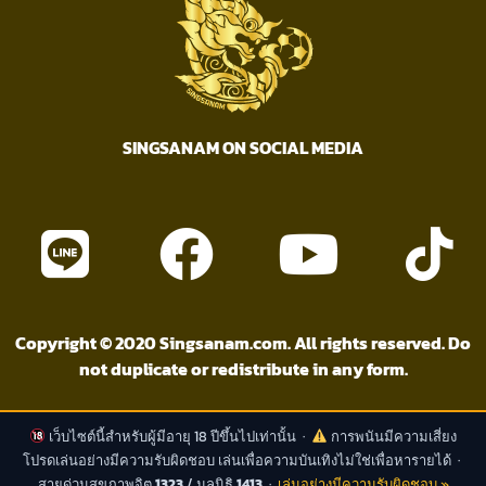
SINGSANAM ON SOCIAL MEDIA
Copyright © 2020 Singsanam.com. All rights reserved. Do
not duplicate or redistribute in any form.
เว็บไซต์นี้สำหรับผู้มีอายุ 18 ปีขึ้นไปเท่านั้น ·
การพนันมีความเสี่ยง
โปรดเล่นอย่างมีความรับผิดชอบ เล่นเพื่อความบันเทิงไม่ใช่เพื่อหารายได้ ·
สายด่วนสุขภาพจิต
1323
/ มูลนิธิ
1413
·
เล่นอย่างมีความรับผิดชอบ »