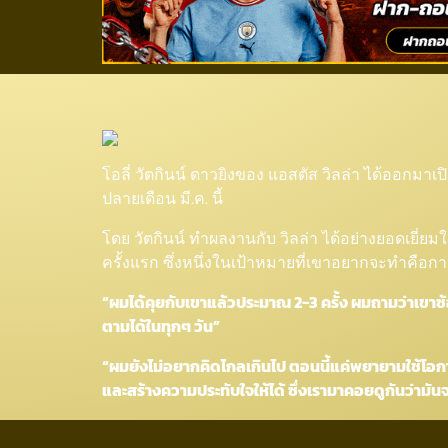
อัพเวล! “วัตกิ้นส์” ช
โอลี่ วัตกินน์ ดาวยิงของ แอสตัส วิลล่า ได้ออกมา
ปลายเดือน มี.ค. นี้
โดย วัตกินน์ ทำผลงานกับ วิลล่า ได้อย่างยอดเยี่
ครั้งแรก ซึ่งหนึ่งในเป้าหมายที่เขาอยากจะทำคือการด
“ผมได้คุยกับเขาแล้วประมาณ 2-3 ครั้ง ผมถามว่าเขาซ้
ตามได้ในทุกๆ วัน”
“ผมยังไม่อยากคิดไกลเกินไป ตอนนี้แค่พยายามใช้โอกาส
และสร้างความประทับใจให้ได้ ซึ่งเรามาคอยดูกันว่ามันจ