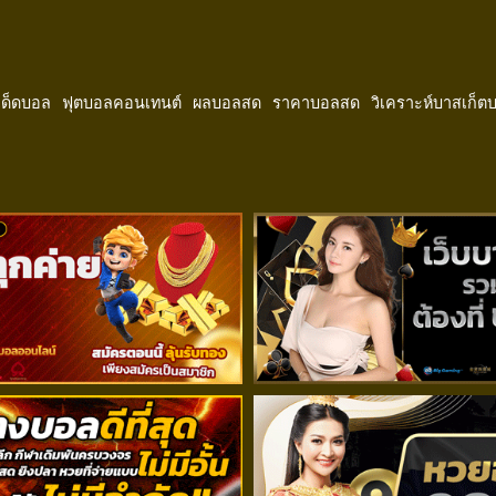
ีเด็ดบอล
ฟุตบอลคอนเทนต์
ผลบอลสด
ราคาบอลสด
วิเคราะห์บาสเก็ต