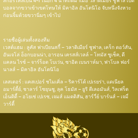
สกอร์ไหลเป็น 4-1 ในอีก 4 นาทีถัดมาเมื่อ วลาดิเมียร์ ชูฟาล เปิด
บอลจากขวาเข้าเขตโทษให้ มิคาอิล อันโตนิโอ จับหนึ่งจังหวะ
ก่อนจิ้มด้วยขวานิ่มๆ เข้าไป
รายชื่อผู้เล่นทั้งสองทีม
เวสต์แฮม : ลูคัส ฟาเบียนสกี้ – วลาดิเมียร์ ชูฟาล, เคร็ก ดอว์สัน,
อันเจโล่ อ็อกบอนน่า, อารอน เครสส์เวลล์ – โทมัส ซูเช็ค, ดี
แคลน ไรซ์ – จาร์ร็อด โบเว่น, ซาอิด เบนราห์มา, ฟาโบล ฟอร์
นาลส์ – มิคาอิล อันโตนิโอ
เลสเตอร์ : แคสเปอร์ ชไมเคิ่ล – ริคาร์โด้ เปเรยร่า, แดเนียล
อมาร์ตี้ย์, ชาลาร์ โซยุนชู, ลุค โธมัส – ยูริ ตีเลอมันส์, วิลเฟร็ด
เอ็นดิดี้ – อโยเซ่ เปเรซ, เจมส์ แมดดิสัน, ฮาร์วี่ย์ บาร์นส์ – เจมี่
วาร์ดี้