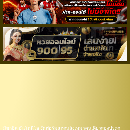
“อันโตนิโอ”เหมาสอง!
“เวสต์แฮม” โหดทุบ “เลส
เตอร์” 10 คน 4-1 แซงขึ้น
จ่าฝูง
มิชาอิล อันโตนิโอ งัดฟอร์มสุดดุหลังเหมาคนเดียวสองประตู