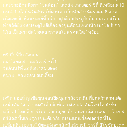
และจ่ายอีกหนึ่งพา “ขุนค้อน” ไล่ถล่ม เลสเตอร์ ซิตี้ ที่เหลือแค่ 10
คน 4-1 เมื่อคืนวันจันทร์ที่ผ่านมา เก็บชัยสองนัดรวดมี 6 แต้ม
เต็มแซงสิงห์และหงส์ขึ้นนำจ่าฝูงด้วยประตูยิงที่มากกว่า พร้อม
ทำสถิติยิง 49 ประตูในสีเสื้อของขุนค้อนแซงหน้า เปาโล ดิ คา
นิโอ เป็นดาวซัลโวตลอดกาลสโมสรคนใหม่ พร้อม
พรีเมียร์ลีก อังกฤษ
เวสต์แฮม 4 – เลสเตอร์ ซิตี้ 1
วันจันทร์ที่ 23 สิงหาคม 2564
สนาม : ลอนดอน สเตเดี้ยม
เดวิด มอยส์ กุนซือขุนค้อนยึดขุมกำลังชุดเดิมที่บุกคว้าสามแต้ม
เหนือทัพ “สาลิกาดง” เมื่อวีกที่แล้ว มิชาอิล อันโตนิโอ ยังยืน
หน้าเป้าโดยมี จาร์ร็อด โบเว่น, ซาอิด เบนราห์ม่า และ ปาโบล ฟ
อร์นัลส์ ปั้นเกมรุก เช่นเดียวกับ เบรนแดน ร็อดเจอร์ส ที่ไม่
เปลี่ยนทีมเช่นกันใช้ชุดเก่งจากนัดที่แล้ว เจมี่ วาร์ดี้ ฮีโร่ซัดประตู