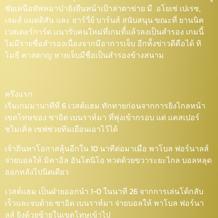
ชัยเหนือทัพหมาป่ายังยืนหน้าเป้าล่าตาข่าย มี อโยเซ่ เปเรซ,
เจมส์ แมดดิสัน และ ฮาร์วี่ย์ บาร์นส์ สนับสนุน ขณะที่ ยานนิค
เวสเตอร์การ์ด แนวรับคนใหม่ที่เกมที้่แล้วลงเป็นสำรอง เกมนี้
ไม่มีรายชื่อสำรองเนื่องจากมีอาการเจ็บ อีกท้้งข่าวดีคือได้ ทิ
โมธี คาสตาญ หายเจ็บมีชื่อเป็นสำรองข้างสนาม
ครึ่งแรก
เริ่มเกมมานาทีที่ 6 เวสต์แฮม ทักทายก่อนจากการยิงไกลหน้า
เขตโทษของ ซาอิด เบนราห์มา ที่พุ่งเข้ากรอบ แต่ แคสเปอร์
ชไมเคิ่ล เซฟช่วยทีมเยือนเอาไว้ได้
เจ้าถิ่นหาโอกาสลุ้นอีกใน 10 นาทีต่อมาเมื่อ พาโบล ฟอร์นาลส์
จ่ายบอลให้ มิคาอิล อันโตนิโอ หวดด้วยขวาระยะไกล บอลหลุด
ออกหลังไปนิดเดียว
เวสต์แฮม เป็นฝ่ายออกนำ 1-0 ในนาที 26 จากการเล่นโต้กลับ
เร็วและจบด้วย ซาอิด เบนราห์มา จ่ายบอลให้ พาโบล ฟอร์นา
ลส์ ยิงด้วยซ้ายในเขตโทษเข้าไป