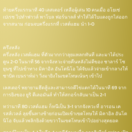
ท้ายครึ่งแรกนาที 40 เลสเตอร์ เหลือผู้เล่น 10 คนเมื่อ อโยเซ่
เปเรซ ไปทำฟาวล์ พาโบล ฟอร์นาลส์ ทำให้ได้ใบแดงถูกไล่ออก
จากสนาม ก่อนจบครึ่งแรกที่ เวสต์แฮม นำ 1-0
ครึงหลัง
ครึ่งหลัง เวสต์แฮม ที่ตัวมากกว่าลุยแหลกทันที และมาได้ประ
ตูน 2-0 ในนาที 56 จากจังหวะจ่ายคืนหลังไม่ดีของ ชาลาร์ โซ
ยุนชู ที่ไปเข้าทาง มิคาอิล อันโตนิโอ ได้จับแล้วจ่ายเข้ากลางให้
ซาบิด เบนราห์ม่า วิ่งมายิงในเขตโทษเน้นๆ เข้าไป
เลสเตอร์ พยายามฮึดสู้และสามารถตีไข่แตกได้ในนาที 69 จาก
การยิงของ ยูริ ตีเลอมันส์ ทำให้สกอร์กลับมาเป็น 2-1
ทว่านาที 80 เวสต์แฮม ก็หนีเป็น 3-1 จากจังหวะที่ อารอน เค
รสส์เวลล์ ลุยขึ้นทางซ้ายก่อนเปิดเข้าเขตโทษให้ มิคาอิล อันโต
นิโอ จับแล้วพลิกยิงด้วยขวาในเขตโทษเข้าไปอย่างสุดยอด