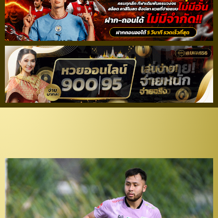
“อชิตพล” ได้รับสัญญา
อาชีพกับ “เอาส์บวร์ก”