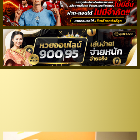
“สส.โต้ง” คอนเฟิร์ม
ศรีสะเกษ พร้อมจัดแมตช์
ประวัติศาสตร์ “ไทย“ ดวล
“เติร์กเมนิสถาน“