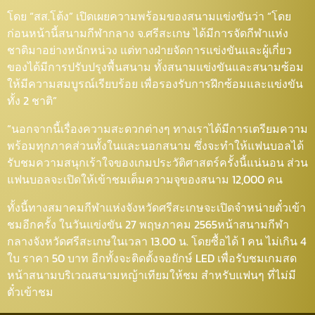
โดย “สส.โต้ง” เปิดเผยความพร้อมของสนามแข่งขันว่า “โดย
ก่อนหน้านี้สนามกีฬากลาง จ.ศรีสะเกษ ได้มีการจัดกีฬาแห่ง
ชาติมาอย่างหนักหน่วง แต่ทางฝ่ายจัดการแข่งขันและผู้เกี่ยว
ของได้มีการปรับปรุงพื้นสนาม ทั้งสนามแข่งขันและสนามซ้อม
ให้มีความสมบูรณ์เรียบร้อย เพื่อรองรับการฝึกซ้อมและแข่งขัน
ทั้ง 2 ชาติ”
“นอกจากนี้เรื่องความสะดวกต่างๆ ทางเราได้มีการเตรียมความ
พร้อมทุกภาคส่วนทั้งในและนอกสนาม ซึ่งจะทำให้แฟนบอลได้
รับชมความสนุกเร้าใจของเกมประวัติศาสตร์ครั้งนี้แน่นอน ส่วน
แฟนบอลจะเปิดให้เข้าชมเต็มความจุของสนาม 12,000 คน
ทั้งนี้ทางสมาคมกีฬาแห่งจังหวัดศรีสะเกษจะเปิดจำหน่ายตั๋วเข้า
ชมอีกครั้ง ในวันแข่งขัน 27 พฤษภาคม 2565หน้าสนามกีฬา
กลางจังหวัดศรีสะเกษในเวลา 13.00 น. โดยซื้อได้ 1 คน ไม่เกิน 4
ใบ ราคา 50 บาท อีกทั้งจะติดตั้งจอยักษ์ LED เพื่อรับชมเกมสด
หน้าสนามบริเวณสนามหญ้าเทียมให้ชม สำหรับแฟนๆ ที่ไม่มี
ตั๋วเข้าชม