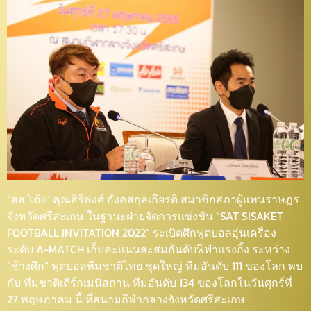
“สส.โต้ง” คุณสิริพงศ์ อังคสกุลเกียรติ สมาชิกสภาผู้แทนราษฎร
จังหวัดศรีสะเกษ ในฐานะฝ่ายจัดการแข่งขัน “SAT SISAKET
FOOTBALL INVITATION 2022” ระเบิดศึกฟุตบอลอุ่นเครื่อง
ระดับ A-MATCH เก็บคะแนนสะสมอันดับฟีฟ่าแรงกิ้ง ระหว่าง
“ช้างศึก” ฟุตบอลทีมชาติไทย ชุดใหญ่ ทีมอันดับ 111 ของโลก พบ
กับ ทีมชาติเติร์กเมนิสถาน ทีมอันดับ 134 ของโลกในวันศุกร์ที่
27 พฤษภาคม นี้ ที่สนามกีฬากลางจังหวัดศรีสะเกษ