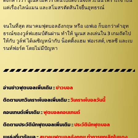
แค่เรื่องไลน์แมน และสโมสรตัดสินใจยื่นอุทธรณ์
จนในที่สุด สมาคมฟุตบอลอังกฤษ หรือ เอฟเอ ก็บอกว่าคำอุท
ธรณ์ของวูล์ฟแฮมป์ตันผ่าน ทำให้ นูเนส ลงเล่นใน 3 เกมถัดไป
ให้กับ วูล์ฟ ได้เผชิญหน้ากับ น็อตติ้งแฮม ฟอเรสต์, เชลซี และเบ
รนท์ฟอร์ด โดยไม่มีปัญหา
อ่านข่าวฟุตบอลเพิ่มเติม ::
ข่าวบอล
ติดตามบทวิเคราะห์บอลเพิ่มเติม ::
วิเคราะห์บอลวันนี้
คอนเทนต์เพิ่มเติม ::
ฟุตบอลคอนเทนต์
ติดตามประวัตินักฟุตบอลเพิ่มเติม ::
ประวัตินักฟุตบอล
แหล่งที่มาข้อมูล ::
สมาคมฟุตบอลอังกฤษ ทำการยกเลิกใบแดง