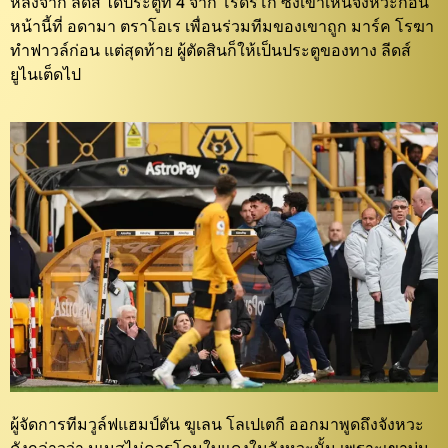
หลังจาก ลีดส์ ได้ประตูที่ 4 จาก โรดรีโก ซึ่งเขาเห็นจังหวะก่อน
หน้านี้ที่ อดามา ตราโอเร เพื่อนร่วมทีมของเขาถูก มาร์ค โรฆา
ทำฟาวล์ก่อน แต่สุดท้าย ผู้ตัดสินก็ให้เป็นประตูของทาง ลีดส์
ยูไนเต็ดไป
ผู้จัดการทีมวูล์ฟแฮมป์ตัน ฆูเลน โลเปเตกี ออกมาพูดถึงจังหวะ
ดังกล่าวว่า นูเนสไม่ควรโดนใบแดงในจังหวะนั้น เพราะเขาบ่น