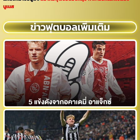
นูเนส
ข่าวฟุตบอลเพิ่มเติม