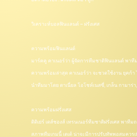
วิเคราะห์บอลฟินแลนด์ – ฝรั่งเศส
ความพร้อมฟินแลนด์
มาร์คคู คาเนอร์ว่า ผู้จัดการทีมชาติฟินแลนด์ พาท
ความพร้อมล่าสุด คาเนอร์ว่า จะชวดใช้งาน ยุคก้า 
นำทีมมาโดย ดาเนี่ยล โอโชห์เนสซี่, เกล็น กามาร่า, โ
ความพร้อมฝรั่งเศส
ดิดิเย่ร์ เดส์ชองส์ เทรนเนอร์ทีมชาติฝรั่งเศส พาท
สภาพทีมเกมนี้ เดเด้ น่าจะมีการปรับทัพพอสมควรเ