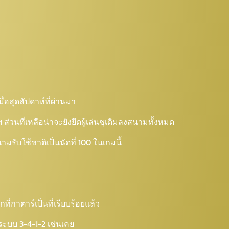
่อสุดสัปดาห์ที่ผ่านมา
วนที่เหลือน่าจะยังยึดผู้เล่นชุเดิมลงสนามทั้งหมด
ามรับใช้ชาติเป็นนัดที่ 100 ในเกมนี้
ี่กาตาร์เป็นที่เรียบร้อยแล้ว
ะบบ 3-4-1-2 เช่นเคย