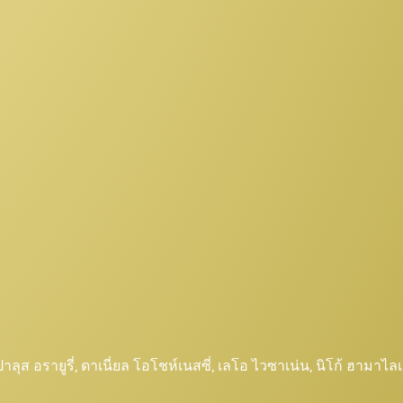
, เปาลุส อรายูรี่, ดาเนี่ยล โอโชห์เนสซี่, เลโอ ไวซาเน่น, นิโก้ ฮามาไ