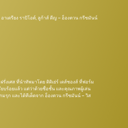
่, อาเดรียง ราบิโอต์, ลูก้าส์ ดีญ – อ็องตวน กรีซมันน์
ั่งเศส ที่นำทัพมาโดย ดิดิเย่ร์ เดส์ชองส์ ที่ฟอร์ม
บร้อยแล้ว แต่ว่าด้วยชื่อชั้น และคุณภาพผู้เล่น
กมรุก และได้ทีเด็ดจาก อ็องตวน กรีซมันน์ – วิส