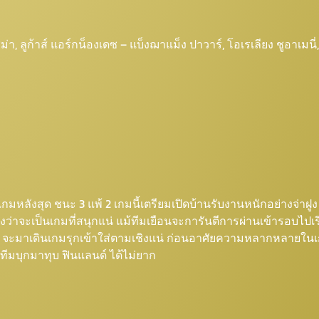
์ท ซูม่า, ลูก้าส์ แอร์กน็องเดซ – แบ็งฌาแม็ง ปาวาร์, โอเรเลียง ชูอาเมนี
กมหลังสุด ชนะ 3 แพ้ 2 เกมนี้เตรียมเปิดบ้านรับงานหนักอย่างจ่าฝูง ฝร
ว่าจะเป็นเกมที่สนุกแน่ แม้ทีมเยือนจะการันตีการผ่านเข้ารอบไปเรีย
รั่งเศส จะมาเดินเกมรุกเข้าใส่ตามเชิงแน่ ก่อนอาศัยความหลากหลายในเ
พาทีมบุกมาทุบ ฟินแลนด์ ได้ไม่ยาก