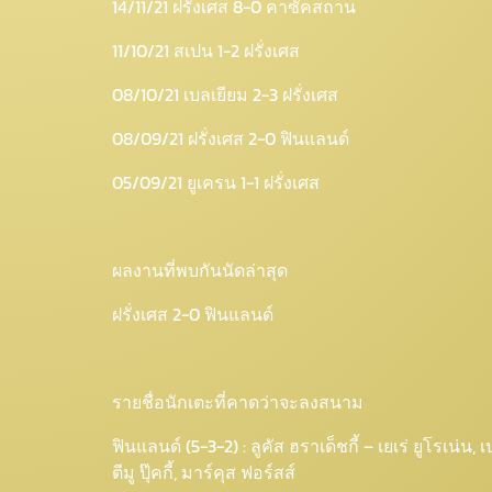
14/11/21 ฝรั่งเศส 8-0 คาซัคสถาน
11/10/21 สเปน 1-2 ฝรั่งเศส
08/10/21 เบลเยียม 2-3 ฝรั่งเศส
08/09/21 ฝรั่งเศส 2-0 ฟินแลนด์
05/09/21 ยูเครน 1-1 ฝรั่งเศส
ผลงานที่พบกันนัดล่าสุด
ฝรั่งเศส 2-0 ฟินแลนด์
รายชื่อนักเตะที่คาดว่าจะลงสนาม
ฟินแลนด์ (5-3-2) : ลูคัส ฮราเด็ชกี้ – เยเร่ ยูโรเน่น
ตีมู ปุ๊คกี้, มาร์คุส ฟอร์สส์