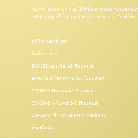
แนวรับ คัวร์ท ซูม่า จะได้รับโอกาสลงมาประสานงานก
สนับสนุนคู่หน้าอย่าง วิสซาม เบน เยแดร์ กับ คิลิยัน เ
สถิติ 5 นัดหลังสุด
ทีมฟินแลนด์
13/11/21 บอสเนีย 1-3 ฟินแลนด์
12/10/21 คาซัคสถาน 0-2 ฟินแลนด์
09/10/21 ฟินแลนด์ 1-2 ยูเครน
08/09/21 ฝรั่งเศส 2-0 ฟินแลนด์
04/09/21 ฟินแลนด์ 1-0 คาซัคสถาน
ทีมฝรั่งเศส