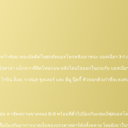
ีมคว้าชัยมาสองนัดติดในศุกคัดบอลโลกหลังเอาชนะ บอสเนียฯ 3-1 เมื
ไรตาล่า แบ็กขวาที่ติดโทษแบน หลังโดนไล่ออกในเกมกับ บอสเนียฯ ส่
รบิน ล็อด, ราสมุส ชูลเลอร์ และ ตีมู ปุ๊คกี้ หัวหอกตัวเก๋าที่จะลงสน
ีมถล่ม คาซัคสถานขาดลอย 8-0 พร้อมตีตั๋วไปป้องกันแชมป์ฟุตบอลโลกท
พื่อป้องกันอาการบาดเจ็บของบรรดาสตาร์ดังทั้งหลาย โดยยังมาในร