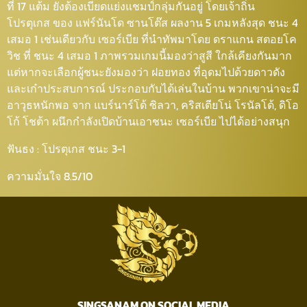
ที่ 17 แต้ม ยังต้องเบียดแย่งแชมป์กลุ่มกันอยู่ โดยเจ้าถิ่น
โปรตุเกส ของ แฟร์นันโด ซานโต๊ส ผลงาน 5 เกมหลังสุด ชนะ 4
เสมอ 1 เช่นเดียวกับ เซอร์เบีย ที่นำทัพมาโดย ดราแกน สตอยโค
วิช ที่ ชนะ 4 เสมอ 1 ภาพรวมเกมนี้มองว่าสูสี ใกล้เคียงกันมาก
แต่หากจะเลือกผู้ชนะยังมองว่า ฝอยทอง ที่อุดมไปด้วยดาวดัง
และเก๋าประสบการณ์ ประกอบกับได้เล่นในบ้าน พวกเขาน่าจะมี
อาวุธหนักพอ จาก แบร์นาร์โด้ ซิลวา, คริสเตียโน่ โรนัลโด้, ดิโอ
โก้ โชต้า ผนึกกำลังเปิดบ้านเอาชนะ เซอร์เบีย ไปได้อย่างสนุก
ฟันธง : โปรตุเกส ชนะ 3-1
ความมั่นใจ 8.5/10
SINGSANAM ON SOCIAL MEDIA