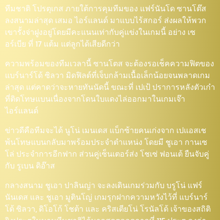
ทีมชาติ โปรตุเกส ภายใต้การคุมทีมของ แฟร์นันโด ซานโต๊ส
ลงสนามล่าสุด เสมอ ไอร์แลนด์ มาแบบไร้สกอร์ ส่งผลให้พวก
เขารั้งจ่าฝูงอยู่โดยมีคะแนนเท่ากับคู่แข่งในเกมนี้ อย่าง เซ
อร์เบีย ที่ 17 แต้ม แต่ลูกได้เสียดีกว่า
ความพร้อมของทีมเวลานี้ ซานโตส จะต้องรอเช็คความฟิตของ
แบร์นาร์โด้ ซิลวา มิดฟิลด์ที่เจ็บกล้ามเนื้อเล็กน้อยจนพลาดเกม
ล่าสุด แต่คาดว่าจะหายทันนัดนี้ ขณะที่ เปเป้ ปราการหลังตัวเก๋า
ที่ติดโทษแบนเนื่องจากโดนใบแดงไล่ออกมาในเกมเจ๊า
ไอร์แลนด์
ข่าวดีคือทีมจะได้ นูโน่ เมนเดส แบ็กซ้ายคนเก่งจาก เปแอสเช
พ้นโทษแบนกลับมาพร้อมประจำตำแหน่ง โดยมี ชูเอา กานเซ
โล่ ประจำการอีกฟาก ส่วนคู่เซ็นเตอร์ส่ง โชเซ่ ฟอนเต้ ยืนจับคู่
กับ รูเบน ดิอ๊าส
กลางสนาม ชูเอา ปาลินญ่า จะลงเดินเกมร่วมกับ บรูโน่ แฟร์
นันเดส และ ชูเอา มูตินโญ่ เกมรุกฝากความหวังไว้ที่ แบร์นาร์
โด้ ซิลวา, ดิโอโก้ โชต้า และ คริสเตียโน่ โรนัลโด้ เจ้าของสถิติ