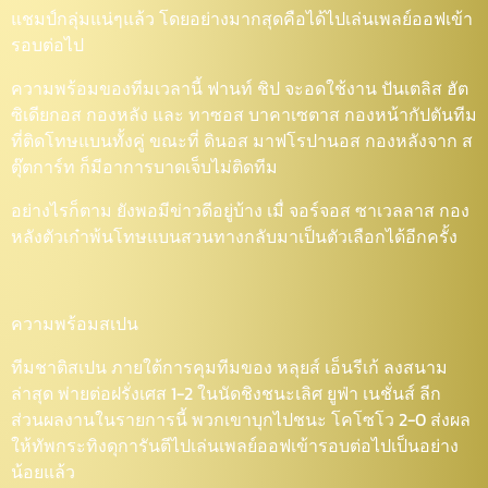
แชมป์กลุ่มแน่ๆแล้ว โดยอย่างมากสุดคือได้ไปเล่นเพลย์ออฟเข้า
รอบต่อไป
ความพร้อมของทีมเวลานี้ ฟานท์ ชิป จะอดใช้งาน ปันเตลิส ฮัต
ซิเดียกอส กองหลัง และ ทาซอส บาคาเซตาส กองหน้ากัปตันทีม
ที่ติดโทษแบนทั้งคู่ ขณะที่ ดินอส มาฟโรปานอส กองหลังจาก ส
ตุ๊ตการ์ท ก็มีอาการบาดเจ็บไม่ติดทีม
อย่างไรก็ตาม ยังพอมีข่าวดีอยู่บ้าง เมื่ จอร์จอส ซาเวลลาส กอง
หลังตัวเก๋าพ้นโทษแบนสวนทางกลับมาเป็นตัวเลือกได้อีกครั้ง
ความพร้อมสเปน
ทีมชาติสเปน ภายใต้การคุมทีมของ หลุยส์ เอ็นรีเก้ ลงสนาม
ล่าสุด พ่ายต่อฝรั่งเศส 1-2 ในนัดชิงชนะเลิศ ยูฟ่า เนชั่นส์ ลีก
ส่วนผลงานในรายการนี้ พวกเขาบุกไปชนะ โคโซโว 2-0 ส่งผล
ให้ทัพกระทิงดุการันตีไปเล่นเพลย์ออฟเข้ารอบต่อไปเป็นอย่าง
น้อยแล้ว