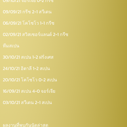
09/10/21 จอร์เจีย 0-2 กรีซ
09/09/21 กรีซ 2-1 สวีเดน
06/09/21 โคโซโว 1-1 กรีซ
02/09/21 สวิสเซอร์แลนด์ 2-1 กรีซ
ทีมสเปน
30/10/21 สเปน 1-2 ฝรั่งเศส
24/10/21 อิตาลี 1-2 สเปน
20/10/21 โคโซโว 0-2 สเปน
16/09/21 สเปน 4-0 จอร์เจีย
03/10/21 สวีเดน 2-1 สเปน
ผลงานที่พบกันนัดล่าสุด