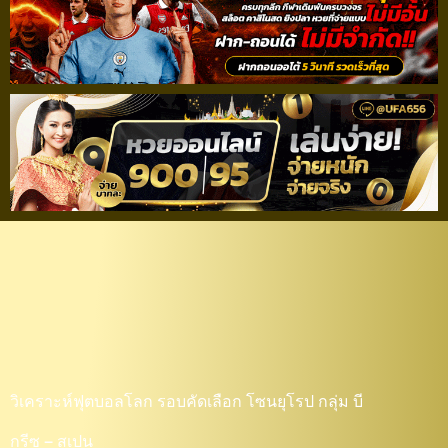
วิเคราะห์ฟุตบอลโลก รอบ
คัดเลือก โซนยุโรป กลุ่ม บี
กรีซ – สเปน
วิเคราะห์ฟุตบอลโลก รอบคัดเลือก โซนยุโรป กลุ่ม บี
กรีซ – สเปน