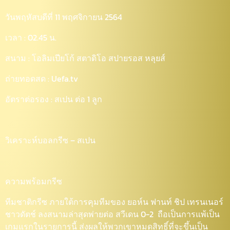
วันพฤหัสบดีที่ 11 พฤศจิกายน 2564
เวลา : 02.45 น.
สนาม : โอลิมเปียโก้ สตาดิโอ สปายรอส หลุยส์
ถ่ายทอดสด : Uefa.tv
อัตราต่อรอง : สเปน ต่อ 1 ลูก
วิเคราะห์บอลกรีซ – สเปน
ความพร้อมกรีซ
ทีมชาติกรีซ ภายใต้การคุมทีมของ ยอห์น ฟานท์ ชิป เทรนเนอร์
ชาวดัตช์ ลงสนามล่าสุดพ่ายต่อ สวีเดน 0-2 ถือเป็นการแพ้เป็น
เกมแรกในรายการนี้ ส่งผลให้พวกเขาหมดสิทธิ์ที่จะขึ้นเป็น