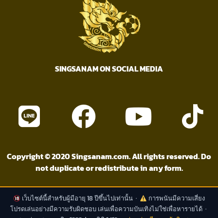
SINGSANAM ON SOCIAL MEDIA
Copyright © 2020 Singsanam.com. All rights reserved. Do
not duplicate or redistribute in any form.
เว็บไซต์นี้สำหรับผู้มีอายุ 18 ปีขึ้นไปเท่านั้น ·
การพนันมีความเสี่ยง
โปรดเล่นอย่างมีความรับผิดชอบ เล่นเพื่อความบันเทิงไม่ใช่เพื่อหารายได้ ·