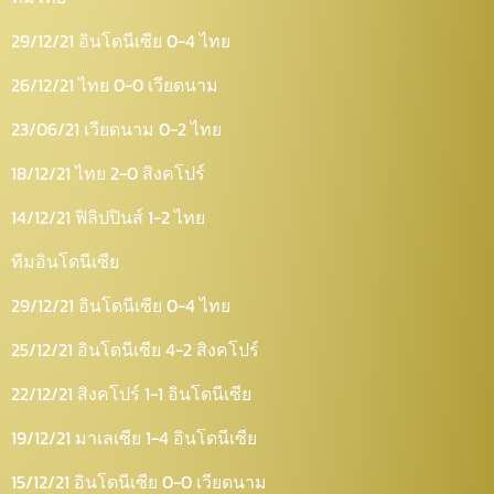
29/12/21 อินโดนีเซีย 0-4 ไทย
26/12/21 ไทย 0-0 เวียดนาม
23/06/21 เวียดนาม 0-2 ไทย
18/12/21 ไทย 2-0 สิงคโปร์
14/12/21 ฟิลิปปินส์ 1-2 ไทย
ทีมอินโดนีเซีย
29/12/21 อินโดนีเซีย 0-4 ไทย
25/12/21 อินโดนีเซีย 4-2 สิงคโปร์
22/12/21 สิงคโปร์ 1-1 อินโดนีเซีย
19/12/21 มาเลเซีย 1-4 อินโดนีเซีย
15/12/21 อินโดนีเซีย 0-0 เวียดนาม