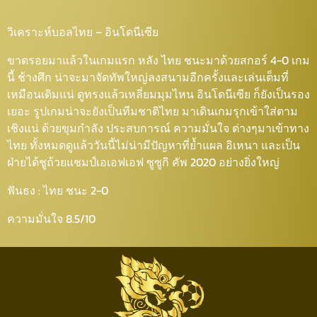
วิเคราะห์บอลไทย – อินโดนีเซีย
ขาดรอยมาแล้วในเกมแรก หลัง ไทย ชนะมาด้วยสกอร์ 4-0 เกม
นี้ ช้างศึก น่าจะมาจัดทัพใหญ่ลงสนามอีกครั้งและเล่นเต็มที่
เหมือนเดิมแน่ ดูทรงแล้วเหลี่ยมมุมไหน อินโดนีเซีย ก็ยังเป็นรอง
เยอะ รูปเกมน่าจะยังเป็นทีมชาติไทย มาเดินเกมรุกเข้าใส่ตาม
เชิงแน่ ด้วยขุมกำลัง ประสบการณ์ ความมั่นใจ ต่างๆมาเข้าทาง
ไทย ทั้งหมดดูแล้ววันนี้ไม่น่ามีปัญหาที่ย้ำแผล อิเหนา และเป็น
ฝ่ายได้ชูถ้วยแชมป์เอเอฟเอฟ ซูซูกิ คัพ 2020 อย่างยิ่งใหญ่
ฟันธง : ไทย ชนะ 2-0
ความมั่นใจ 8.5/10