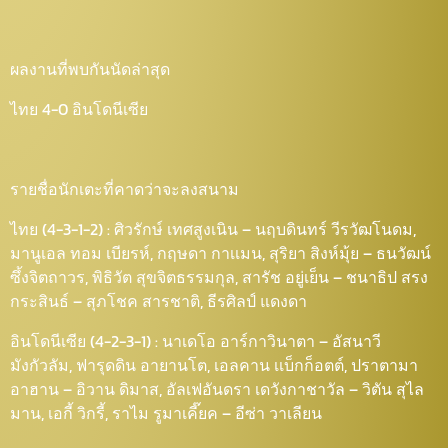
ผลงานที่พบกันนัดล่าสุด
ไทย 4-0 อินโดนีเซีย
รายชื่อนักเตะที่คาดว่าจะลงสนาม
ไทย (4-3-1-2) : ศิวรักษ์ เทศสูงเนิน – นฤบดินทร์ วีรวัฒโนดม,
มานูเอล ทอม เบียรห์, กฤษดา กาเเมน, สุริยา สิงห์มุ้ย – ธนวัฒน์
ซึ้งจิตถาวร, พิธิวัต สุขจิตธรรมกุล, สารัช อยู่เย็น – ชนาธิป สรง
กระสินธ์ – สุภโชค สารชาติ, ธีรศิลป์ แดงดา
อินโดนีเซีย (4-2-3-1) : นาเดโอ อาร์กาวินาตา – อัสนาวี
มังกัวลัม, ฟารุดดิน อายานโต, เอลคาน เเบ็กก็อตต์, ปราตามา
อาฮาน – อิวาน ดิมาส, อัลเฟอันดรา เดวังกาชาวัล – วิตัน สุไล
มาน, เอกี้ วิกรี้, ราไม รูมาเคี๊ยค – อีซ่า วาเลียน