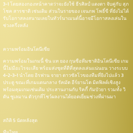
3-1 โดยสองกองหน้าคาดว่าจะยังใช้ ธีรศิลป์ แดงดา จับคู่กับ สุภ
โชค สารชาติ เช่นเดิม ส่วนในรายของ เจนภพ โพธิ์ขี ที่ยังไม่ได้
รับโอกาสลงสนามเลยในทัวร์นาเมนต์นี้อาจมีโอกาสลงเล่นใน
ช่วงครึ่งหลัง
ความพร้อมอินโดนีเซีย
ความพร้อมในเกมนี้ ชิน แท ยอง กุนซือทีมชาติอินโดนีเซีย เกม
นี้ไม่มีอะไรจะเสีย พร้อมส่งชุดที่ดีที่สุดลงเล่นแน่นอน วางระบบ
4-2-3-1 นำโดย อิรฟาน จายา ดาวซัลโวของทีมที่ยิงไปแล้ว 3
ประตู ขณะที่เกมแดนกลาง รัคมัต อีร์ยานโต มิดฟิลด์เชิงสูง
พร้อมคุมเกมเช่นเดิม ประสานงานกับ ริคกี้ กัมบัวยา รวมทั้ง วิ
ตัน ซูเลมาน ตัวรุกที่โชว์ผลงานได้ยอดเยี่ยมช่วงที่ผ่านมา
สถิติ 5 นัดหลังสุด
ทีมไทย