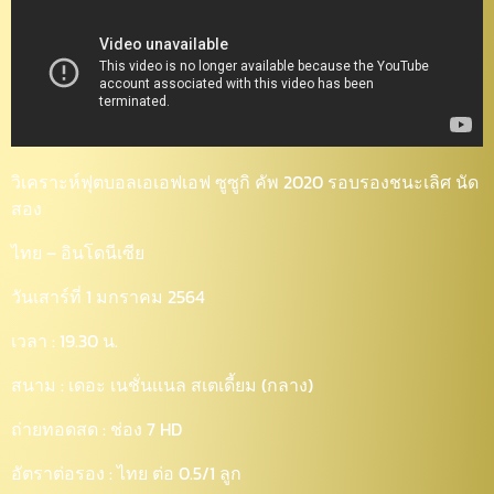
วิเคราะห์ฟุตบอลเอเอฟเอฟ ซูซูกิ คัพ 2020 รอบรองชนะเลิศ นัด
สอง
ไทย – อินโดนีเซีย
วันเสาร์ที่ 1 มกราคม 2564
เวลา : 19.30 น.
สนาม : เดอะ เนชั่นเเนล สเตเดี้ยม (กลาง)
ถ่ายทอดสด : ช่อง 7 HD
อัตราต่อรอง : ไทย ต่อ 0.5/1 ลูก