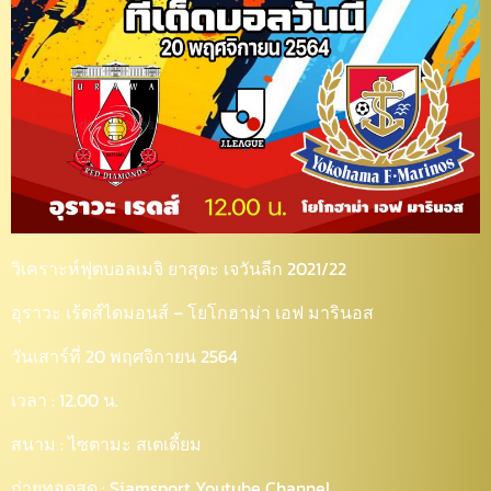
วิเคราะห์ฟุตบอลเมจิ ยาสุดะ เจวันลีก 2021/22
อุราวะ เร้ดส์ไดมอนส์ – โยโกฮาม่า เอฟ มารินอส
วันเสาร์ที่ 20 พฤศจิกายน 2564
เวลา : 12.00 น.
สนาม : ไซตามะ สเตเดี้ยม
ถ่ายทอดสด : Siamsport Youtube Channel