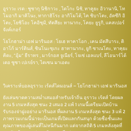
อูราวะ เรด : ชูซากุ นิชิกาวะ , ไดโกะ นิชิ, ทาคูยะ อิวานานิ, โท
โมอากิ มาคิโนะ, ทากาฮิโระ อากิโมโต้, ไค ชิบาโตะ, อัตซึกิ อิ
โตะ, โยชิโอะ โคอิซุมิ, ทัตสึยะ ทานากะ, โคยะ ยูรูกิ, แคสเปอร์
จังค์เกอร์
โยโกฮาม่า เอฟ มารินอส : โยเฮ ทาคาโอก , เคน มัตสึบาระ, ติ
อาโก้ มาร์ตินส์, ชินโนะซุเกะ ฮาทานากะ, ยูกิ ซาเนโตะ, ทาคุยะ
คิดะ, “อุ้ม” ธีราทร , มาร์กอส จูเนียร์, โจเซ่ เอลแบร์, ลีโอนาร์โด้
เดอ ซูซา เปเรย์รา, ไดเซน มาเอดะ
วิเคราะห์บอลอุราวะ เร้ดส์ไดมอนส์ – โยโกฮาม่า เอฟ มารินอส
ยังเล่นขาดความสม่ำเสมอสำหรับเจ้าถิ่น อุราวะ เร้ดส์ โดยผล
งาน 5 เกมหลังสุด ชนะ 2 เสมอ 2 แพ้ 1 เกมนี้เตรียมเปิดบ้าน
รับรองจ่าฝูงอย่าง มารินอส ที่ผลงาน 5 เกมหลังสุด ชนะ 3 แพ้ 2
ภาพรวมเกมนี้น่าจะเป็นเกมที่เปิดแลกกันสนุก ด้วยชื่อชั้นและ
คุณภาพของผู้เล่นที่ไม่หนีกันมาก แต่จากสถิติ 5 เกมหลังสุดที่