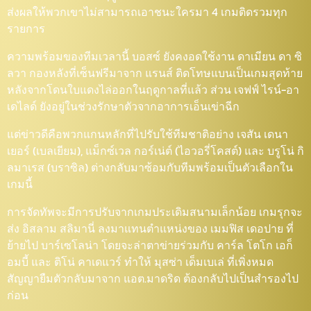
ส่งผลให้พวกเขาไม่สามารถเอาชนะใครมา 4 เกมติดรวมทุก
รายการ
ความพร้อมของทีมเวลานี้ บอสซ์ ยังคงอดใช้งาน ดาเมียน ดา ซิ
ลวา กองหลังที่เซ็นฟรีมาจาก แรนส์ ติดโทษแบนเป็นเกมสุดท้าย
หลังจากโดนใบแดงไล่ออกในฤดูกาลที่แล้ว ส่วน เจฟฟ์ ไรน์-อา
เดไลด์ ยังอยู่ในช่วงรักษาตัวจากอาการเอ็นเข่าฉีก
แต่ข่าวดีคือพวกแกนหลักที่ไปรับใช้ทีมชาติอย่าง เจสัน เดนา
เยอร์ (เบลเยียม), แม็กซ์เวล กอร์เน่ต์ (ไอวอรี่โคสต์) และ บรูโน่ กิ
ลมาเรส (บราซิล) ต่างกลับมาซ้อมกับทีมพร้อมเป็นตัวเลือกใน
เกมนี้
การจัดทัพจะมีการปรับจากเกมประเดิมสนามเล็กน้อย เกมรุกจะ
ส่ง อิสลาม สลิมานี่ ลงมาแทนตำแหน่งของ เมมฟิส เดอปาย ที่
ย้ายไป บาร์เซโลน่า โดยจะล่าตาข่ายร่วมกับ คาร์ล โตโก เอก็
อมบี้ และ ติโน่ คาเดแวร์ ทำให้ มุสซ่า เด็มเบเล่ ที่เพิ่งหมด
สัญญายืมตัวกลับมาจาก แอต.มาดริด ต้องกลับไปเป็นสำรองไป
ก่อน