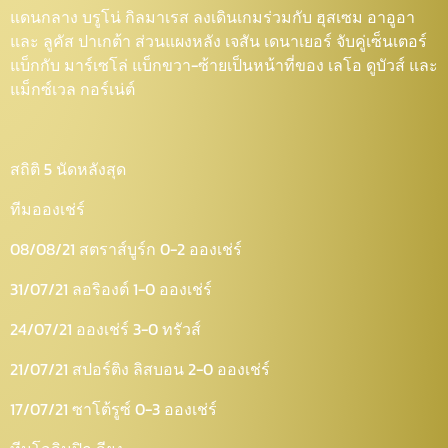
แดนกลาง บรูโน่ กิลมาเรส ลงเดินเกมร่วมกับ ฮุสเซม อาอูอา
และ ลูคัส ปาเกต้า ส่วนแผงหลัง เจสัน เดนาเยอร์ จับคู่เซ็นเตอร์
แบ็กกับ มาร์เซโล่ แบ็กขวา-ซ้ายเป็นหน้าที่ของ เลโอ ดูบัวส์ และ
แม็กซ์เวล กอร์เน่ต์
สถิติ 5 นัดหลังสุด
ทีมอองเช่ร์
08/08/21 สตราส์บูร์ก 0-2 อองเช่ร์
31/07/21 ลอริองต์ 1-0 อองเช่ร์
24/07/21 อองเช่ร์ 3-0 ทรัวส์
21/07/21 สปอร์ติง ลิสบอน 2-0 อองเช่ร์
17/07/21 ซาโต้รูซ์ 0-3 อองเช่ร์