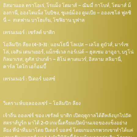
อิสมาแอล ตราโอเร่, โรแม็ง โตมาส์ – ฌิมมี่ กาโบท์, โตมาส์ ม็
องกานี่, อองโตแน็ง โบบิชง, ซูเลย์ม็อง ดูมเบีย – อองเชโล่ ฟูลชิ
นี่ – สเตฟาน บาโฮเก้น, โซฟิยาน บูฟาล
เทรนเนอร์ : เชรัลด์ บาติก
โอลิมปิก ลียง (4-3-3) : แอนโธนี่ โลเปส – เลโอ ดูบัวส์, มาร์เซ
โล่, เจสัน เดนาเยอร์, แม็กซ์เวล กอร์เน่ต์ – ฮุสเซม อาอูอา, บรูโน่
กิลมาเรส, ลูคัส ปาเกต้า – ติโน่ คาเดแวร์, อิสลาม สลิมานี่,
คาร์ล โตโก เอก็อมบี้
เทรนเนอร์ : ปีเตอร์ บอสซ์
วิเคราะห์บอลอองเช่ร์ – โอลิมปิก ลียง
เจ้าถิ่น อองเช่ร์ ของ เชรัลด์ บาติก เปิดฤดูกาลได้ดีหลังบุกไปอัด
สตราส์บูร์ก มาได้ 2-0 เกมนี้เตรียมเปิดบ้านเจอของแข็งอย่าง
ลียง ที่นำทีมมาโดย ปีเตอร์ บอสซ์ โดยเกมแรกพวกเขาทำได้แค่