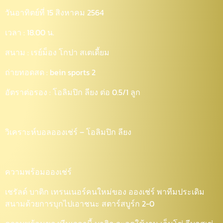
วันอาทิตย์ที่ 15 สิงหาคม 2564
เวลา : 18.00 น.
สนาม : เรย์ม็อง โกปา สเตเดี้ยม
ถ่ายทอดสด : bein sports 2
อัตราต่อรอง : โอลิมปิก ลียง ต่อ 0.5/1 ลูก
วิเคราะห์บอลอองเช่ร์ – โอลิมปิก ลียง
ความพร้อมอองเช่ร์
เชรัลด์ บาติก เทรนเนอร์คนใหม่ของ อองเช่ร์ พาทีมประเดิม
สนามด้วยการบุกไปเอาชนะ สตาร์สบูร์ก 2-0