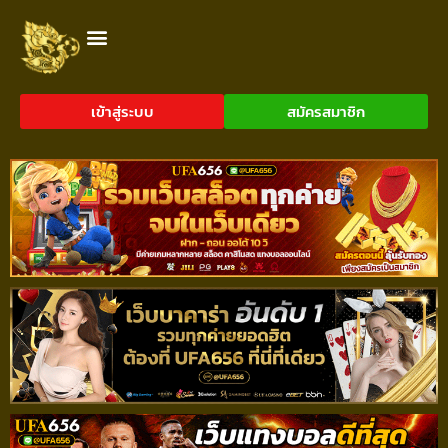
เข้าสู่ระบบ
สมัครสมาชิก