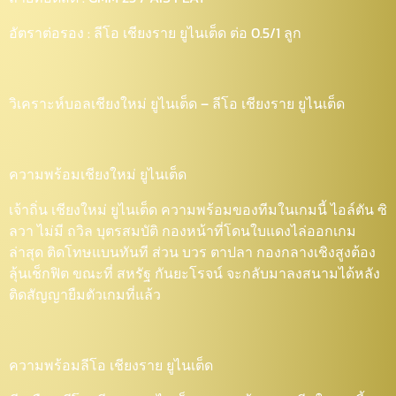
อัตราต่อรอง : ลีโอ เชียงราย ยูไนเต็ด ต่อ 0.5/1 ลูก
วิเคราะห์บอลเชียงใหม่ ยูไนเต็ด – ลีโอ เชียงราย ยูไนเต็ด
ความพร้อมเชียงใหม่ ยูไนเต็ด
เจ้าถิ่น เชียงใหม่ ยูไนเต็ด ความพร้อมของทีมในเกมนี้ ไอล์ตัน ซิ
ลวา ไม่มี ถวิล บุตรสมบัติ กองหน้าที่โดนใบแดงไล่ออกเกม
ล่าสุด ติดโทษแบนทันที ส่วน บวร ตาปลา กองกลางเชิงสูงต้อง
ลุ้นเช็กฟิต ขณะที่ สหรัฐ กันยะโรจน์ จะกลับมาลงสนามได้หลัง
ติดสัญญายืมตัวเกมที่แล้ว
ความพร้อมลีโอ เชียงราย ยูไนเต็ด