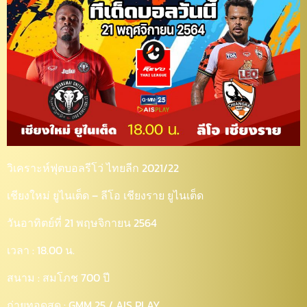
วิเคราะห์ฟุตบอลรีโว่ ไทยลีก 2021/22
เชียงใหม่ ยูไนเต็ด – ลีโอ เชียงราย ยูไนเต็ด
วันอาทิตย์ที่ 21 พฤษจิกายน 2564
เวลา : 18.00 น.
สนาม : สมโภช 700 ปี
ถ่ายทอดสด : GMM 25 / AIS PLAY