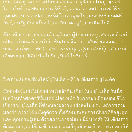
เชียงใหม่ ยูไนเต็ด : ไพโรจน์ เอี่ยมมาก ผู้รักษาประตู , สุรวิช
โลกาวิทย์ , แอฟซ่อน ปาทริซิโอ้ , ทศพล ลาเทศ , กรกช วิริยะ
อุดมศิริ , บวร ตาปลา , เซร์คิโอ เอสคูเดโร่ , ธนะวิชช์ ธนศศิร์
ภัทร์, สหรัฐ กันยะโรจน์ , เมลวิน เดอ ลูว์ , ยานนิค โบลี่
ลีโอ เชียงราย : สรานนท์ อนุอินทร์ ผู้รักษาประตู , ศราวุธ อินทร์
แป้น , บรินเนอร์ เอ็นริเก้ , ชินภัทร ลีเอาะ , วสันต์ ฮมแสน , จอ
นาตา แวร์ซูร่า , พิธิวัต สุขจิตธรรมกุล , สุริยา สิงห์มุ้ย , ศิวกรณ์
เตียตระกูล , ฟิลิปเป้ อโมริม , บิลล์ โรซิมาร์
วิเคราะห์บอลเชียงใหม่ ยูไนเต็ด – ลีโอ เชียงราย ยูไนเต็ด
ยังหาฟอร์มเก่งไม่เจอสำหรับเจ้าถิ่น เชียงใหม่ ยูไนเต็ด วันนี้จะ
เปิดบ้านทำศึกดาร์บี้แมตซ์เมืองเหนือ รับการมาเยือนของ ลีโอ
เชียงราย ยูไนเต็ด ที่ช่วงหลังผลงานแผ่วลงไปเยอะ แต่ภาพรวม
มองว่า กว่างโซ้ง ยังดูดีกว่า ทั้งเรื่องประสบการณ์บเวทีลีกสูงสุด
และ คุณภาพผู้เล่น ด้วยสถานการณ์แบบนี้มันบังคับให้ เชียงราย
ต้องมาหาจุดเปลี่ยน ซึ่งมองว่าเกมนี้ดูแล้วจะเข้าทางพวกเขา ให้