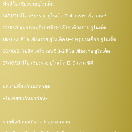
ทีมลีโอ เชียงราย ยูไนเต็ด
14/11/21 ลีโอ เชียงราย ยูไนเต็ด 0-4 การท่าเรือ เอฟซี
10/11/21 สุพรรณบุรี เอฟซี 0-1 ลีโอ เชียงราย ยูไนเต็ด
06/11/21 ลีโอ เชียงราย ยูไนเต็ด 0-4 ทรู แบงค็อก ยูไนเต็ด
30/10/21 โปลิศ เทโร เอฟซี 3-2 ลีโอ เชียงราย ยูไนเต็ด
27/10/21 ลีโอ เชียงราย ยูไนเต็ด 12-0 น่าน ซิตี้
ผลงานที่พบกันนัดล่าสุด
-ไม่เคยพบกันมาก่อน-
รายชื่อนักเตะที่คาดว่าจะลงสนาม