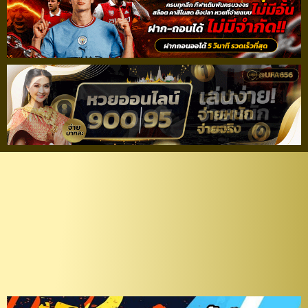
วิเคราะห์ฟุตบอลรีโว่ ไทย
ลีก 2021/22 ราชบุรี มิตร
ผล เอฟซี – นครราชสีมา
มาสด้า เอฟซี