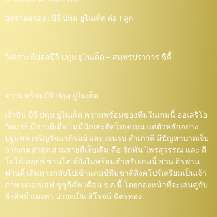
อัตราต่อรอง : บีจี ปทุม ยูไนเต็ด ต่อ 1 ลูก
วิเคราะห์บอลบีจี ปทุม ยูไนเต็ด – สมุทรปราการ ซิตี้
ความพร้อมบีจี ปทุม ยูไนเต็ด
เจ้าถิ่น บีจี ปทุม ยูไนเต็ด ความพร้อมของทีมในเกมนี้ ออเลริโอ
วิดมาร์ มีข่าวดีเมื่อ ไม่มีนักเตะติดโทษแบน แต่ตัวหลักอย่าง
ปฐมพล เจริญรัจนาภิรมย์ และ เจนรบ สำเภาดี มีปัญหาบาดเจ็บ
จากเกมล่าสุด ส่วนรายที่เจ็บเดิม คือ จักพัน ไพรสุวรรณ และ ดี
โอโก้ หลุยส์ ซานโต ที่ยังไม่พร้อมสำหรับเกมนี้ ส่วน อิรฟาน
ฟานดี้ เดินทางกลับไปเข้าแคมป์ทีมชาติสิงคโปร์เตรียมเป็นเจ้า
ภาพ เอเอฟเอฟ ซูซูกิคัพ เดือน ธ.ค.นี้ โดยกองหน้าที่จะเล่นคู่กับ
ธีรศิลป์ แดงดา น่าจะเป็น สิโรจน์ ฉัตรทอง