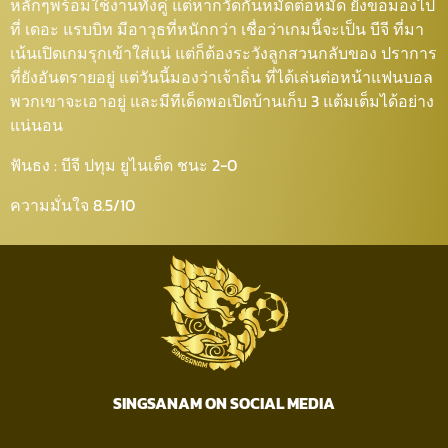
หลักๆพร้อมใช้งานทั้งคู่ แต่หากวัดกันหมัดต่อหมัด ยังขอมองไป
ที่ เดอะ แรบบิท มีอาวุธที่หนักกว่า เชื่อว่าเกมนี้จะเป็น บีจี ที่มา
เน้นเปิดเกมรุกเข้าใส่แน่ แต่ก็ต้องระวังลูกสวนกลับของ ปราการ
ที่ยังอันตรายอยู่ แต่วันนี้มองว่าเจ้าถิ่น ที่ได้เล่นต่อหน้าแฟนบอล
พวกเขาจะเอาอยู่ และมีทีเด็ดพอเปิดบ้านเก็บ 3 แต้มเต็มได้อย่าง
แน่นอน
ฟันธง : บีจี ปทุม ยูไนเต็ด ชนะ 2-0
ความมั่นใจ 8.5/10
SINGSANAM ON SOCIAL MEDIA