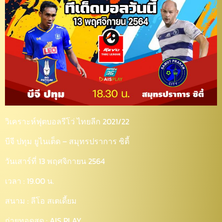
วิเคราะห์ฟุตบอลรีโว่ ไทยลีก 2021/22
บีจี ปทุม ยูไนเต็ด – สมุทรปราการ ซิตี้
วันเสาร์ที่ 13 พฤศจิกายน 2564
เวลา : 19.00 น.
สนาม : ลีโอ สเตเดี้ยม
ถ่ายทอดสด : AIS PLAY