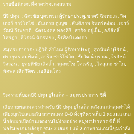
รายชื่อนักเตะที่คาดว่าจะลงสนาม
บีจี ปทุม : ฉัตรชัย บุตรพรม ผู้รักษาประตู, ชาตรี ฉิมทะเล , วิค
เตอร์ การ์โดโซ่ , อันเดรส ตูเญซ , สันติภาพ จันทร์หง่อม , เชาว์
วัฒน์ วีระชาติ , ฉัตรมงคล ทองคีรี , สารัช อยู่เย็น , อภิสิทธิ์
โสรฎา , สิโรจน์ ฉัตรทอง , ธีรศิลป์ แดงดา
สมุทรปราการ : ปฎิวัติ คำไหม ผู้รักษาประตู , ศุภนันท์ บุรีรัตน์ ,
ศรายุทธ สมพิมพ์ , อาริส ซาริโฟวิค , ชัยวัฒน์ บุราณ , จิรอัชต์
วิงวอน , ยุทธพิชัย เลิศล้ำ , พุดทะไซ โคเจริญ , ไดสุเกะ ซาไก,
พัศพล เฉิดวิจิตร , เอลิอันโดร
วิเคราะห์บอลบีจี ปทุม ยูไนเต็ด – สมุทรปราการ ซิตี้
เสียหายพอสมควรสำหรับ บีจี ปทุม ยูไนเต็ด หลังเกมล่าสุดทำได้
เพียงบุกไปเสมอกับ สวาทแคท 0-0 ทั้งๆที่ควรเก็บ 3 คะแนน เกม
นี้กลับมาเปิดบ้านเจองานไม่ง่ายอย่าง สมุทรปราหาร ซิตี้ ที่
ฟอร์ม 5 เกมหลังสุด ชนะ 2 เสมอ 1 แพ้ 2 ภาพรวมเกมนี้ขุมกำลัง