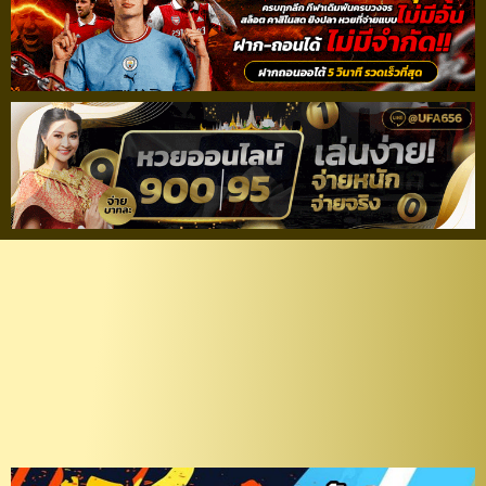
วิเคราะห์ฟุตบอลรีโว่ ไทย
ลีก 2021/22 บีจี ปทุม
ยูไนเต็ด – สมุทรปราการ
ซิตี้