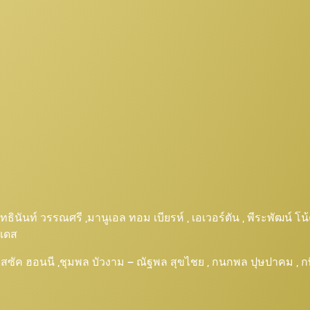
ทธินันท์ วรรณศรี ,มานูเอล ทอม เบียรห์ , เอเวอร์ตัน , พีระพัฒน์ โน้
ันเดส
ี , อิสซัค ฮอนนี ,ชุมพล บัวงาม – ณัฐพล สุขไชย , กนกพล ปุษปาคม , ก