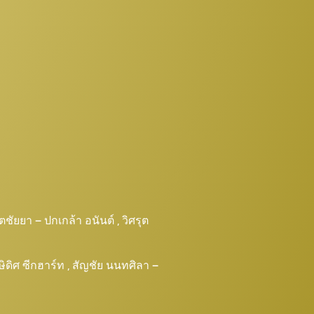
ตชัยยา – ปกเกล้า อนันต์ , วิศรุต
ษิดิศ ซีกฮาร์ท , สัญชัย นนทศิลา –