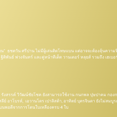
แบน” ธชตวัน ศรีปาน ไม่มีผู้เล่นติดโทษแบน แต่อาจจะต้องลุ้นควา
ฐิติพันธ์ พ่วงจันทร์ และคู่หน้าทีเด็ด วานเดอร์ หลุยส์ รวมถึง เฮเบอร์ต
น” รังสรรค์ วิวัฒน์ชัยโชค ยังสามารถใช้งาน กนกพล ปุษปาคม กองก
ีย์ อาโบรห์, เอวานโดร เปาลิสต้า, อาทิตย์ บุตรจินดา ยังไม่สมบูร
นดแบนพอดีจากการโดนใบเหลืองครบ 4 ใบ