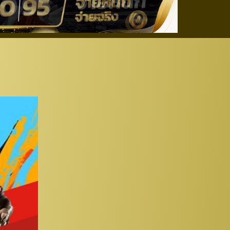
ยูไนเต็ด – โปลิศ เทโร