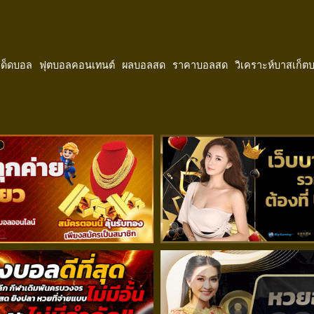
ีเด็ดบอล
ฟุตบอลคอนเทนต์
ผลบอลสด
ราคาบอลสด
วิเคราะห์บาสเก็ต