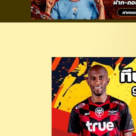
วิเคราะห์ฟุตบอลรีโว่ 
เอฟซี