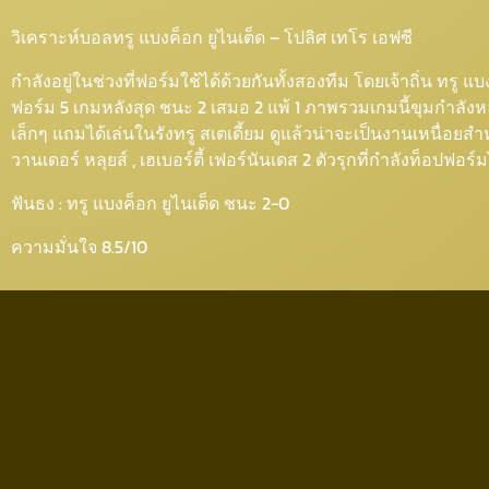
วิเคราะห์บอลทรู แบงค็อก ยูไนเต็ด – โปลิศ เทโร เอฟซี
กำลังอยู่ในช่วงที่ฟอร์มใช้ได้ด้วยกันทั้งสองทีม โดยเจ้าถิ่น ทรู 
ฟอร์ม 5 เกมหลังสุด ชนะ 2 เสมอ 2 แพ้ 1 ภาพรวมเกมนี้ขุมกำลังหล
เล็กๆ แถมได้เล่นในรังทรู สเตเดี้ยม ดูแล้วน่าจะเป็นงานเหนื่อยสำ
วานเดอร์ หลุยส์ , เฮเบอร์ตี้ เฟอร์นันเดส 2 ตัวรุกที่กำลังท็อปฟอร์
ฟันธง : ทรู แบงค็อก ยูไนเต็ด ชนะ 2-0
ความมั่นใจ 8.5/10