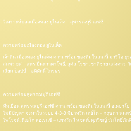
วิเคราะห์บอลเมืองทอง ยูไนเต็ด – สุพรรณบุรี เอฟซี
ความพร้อมเมืองทอง ยูไนเต็ด
เจ้าถิ่น เมืองทอง ยูไนเต็ด ความพร้อมของทีมในเกมนี้ มาริโอ ยูร
สมพร ยศ – สุพร ปีนะกาตาโพธิ์, ลูคัส โรชา, ชาติชาย แสงดาว, วัฒน
เลียม ป็อปป์ – อดิศักดิ์ ไกรษร
ความพร้อมสุพรรณบุรี เอฟซี
ทีมเยือน สุพรรณบุรี เอฟซี ความพร้อมของทีมในเกมนี้ อเดบาโย ก
ไม่มีปัญหา จะมาในระบบ 4-3-3 มีปาทริก เดย์โต – กฤษดา นนทรัต
ไพโรจน์, ดิเอโก ลอเรนซี – แพทริก ไรเชลท์, ศุภวิชญ์ ร่มโพธิ์ภั