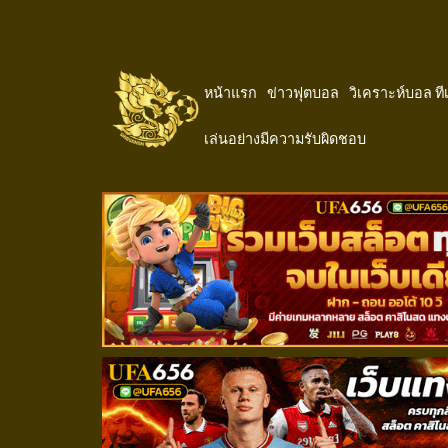
หน้าแรก
ข่าวฟุตบอล
วิเคราะห์บอล ท
เล่นอย่างมีความรับผิดชอบ