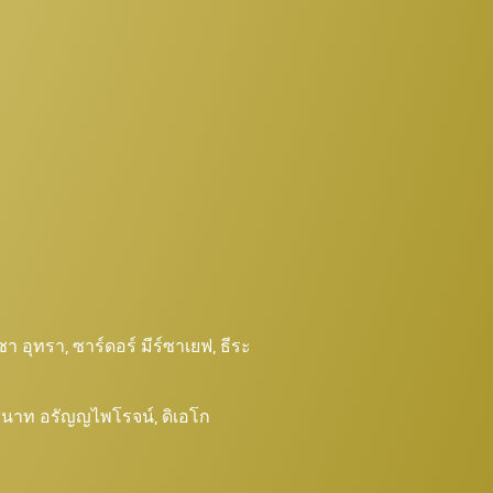
า อุทรา, ซาร์ดอร์ มีร์ซาเยฟ, ธีระ
รัชนาท อรัญญไพโรจน์, ดิเอโก