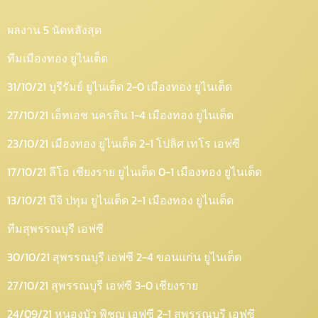
ผลงาน 5 นัดหลังสุด
ทีมเมืองทอง ยูไนเต็ด
31/10/21 บุรีรัมย์ ยูไนเต็ด 2-0 เมืองทอง ยูไนเต็ด
27/10/21 เอ็ทเอช นครสิน 1-4 เมืองทอง ยูไนเต็ด
23/10/21 เมืองทอง ยูไนเต็ด 2-1 โปลิศ เทโร เอฟซี
17/10/21 ลีโอ เชียงราย ยูไนเต็ด 0-1 เมืองทอง ยูไนเต็ด
13/10/21 บีจี ปทุม ยูไนเต็ด 2-1 เมืองทอง ยูไนเต็ด
ทีมสุพรรณบุรี เอฟซี
30/10/21 สุพรรณบุรี เอฟซี 2-4 ขอนแก่น ยูไนเต็ด
27/10/21 สุพรรณบุรี เอฟซี 3-0 เชียงราย
24/09/21 หนองบัว พิชญ เอฟซี 2-1 สุพรรณบุรี เอฟซี