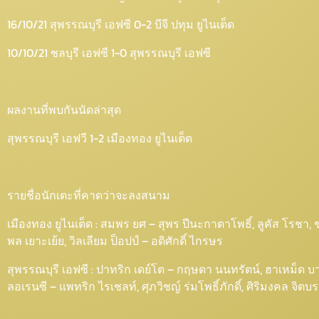
16/10/21 สุพรรณบุรี เอฟซี 0-2 บีจี ปทุม ยูไนเต็ด
10/10/21 ชลบุรี เอฟซี 1-0 สุพรรณบุรี เอฟซี
ผลงานที่พบกันนัดล่าสุด
สุพรรณบุรี เอฟวี 1-2 เมืองทอง ยูไนเต็ด
รายชื่อนักเตะที่คาดว่าจะลงสนาม
เมืองทอง ยูไนเต็ด : สมพร ยศ – สุพร ปีนะกาตาโพธิ์, ลูคัส โรชา, 
พล เยาะเย้ย, วิลเลียม ป็อปป์ – อดิศักดิ์ ไกรษร
สุพรรณบุรี เอฟซี : ปาทริก เดย์โต – กฤษดา นนทรัตน์, ฮาเหม็ด 
ลอเรนซี – แพทริก ไรเชลท์, ศุภวิชญ์ ร่มโพธิ์ภักดิ์, ศิริมงคล จิตบ