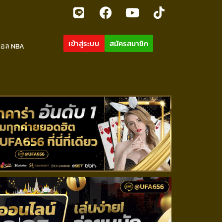
เข้าสู่ระบบ
สมัครสมาชิก
บอล NBA