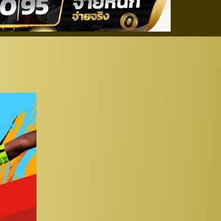
ไนเต็ด – สุพรรณบุรี