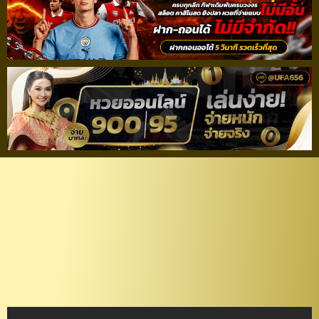
วิเคราะห์ฟุตบอลรีโว่ ไทย
ลีก 2021/22 หนองบัว
พิชญ เอฟซี – สุพรรณบุรี
เอฟซี