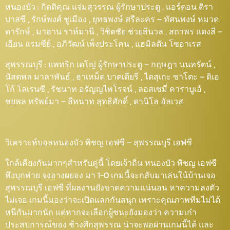
หนองบัว : กิตติคุณ แจ่มสุวรรณ ผู้รักษาประตู , แอร์ตอน ติรา
บาสซี , รักษ์พงศ์ ชูเมือง , ยุทธพงษ์ ศรีละคร – ทัศนพงษ์ หมวด
ดารักษ์ , มาฮาน ราห์มานี , วิชิตชัย ช่วยสีนวล , สถาพร แดงสี –
เอียน แรมซีย์ , อภิวัฒน์ เพ็งประโคน , แฮมิลตัน โซอาเรส
สุพรรณบุรี : แพทริก เดโญ่ ผู้รักษาประตู – กฤษฎา นนทรัตน์ ,
นัสตพล มาลาพันธ์ , ฮาเหม็ด บาตเตียรี , ไดสุเกะ ซาโตะ – ดิเอ
โก้ โลเรนซี , รัชนาท อรัญญไพโรจน์ , ลอสเซมี่ คาราบูเอ้ ,
ชยพล ทรัพย์มา – สีหนาท สุทธิศักดิ์ , ดานิโล อัลเวส
วิเคราะห์บอลหนองบัว พิชญ เอฟซี – สุพรรณบุรี เอฟซี
ใกล้เคียงกันมากๆสำหรับคู่นี้ โดยเจ้าถิ่น หนองบัว พิชญ เอฟซี
พึงบุกพ่าย จงอางผยอง มา 1-0 เกมนี้จะกลับมาเล่นใน้บ้านเจอ
สุพรรณบุรี เอฟซี ที่ผลงานยังขาดความแน่นอน หาความลงตัว
ไม่เจอ เกมนี้มองว่าจะเปิดแลกกันสนุก เพราะคุณภาพทีมไม่ได้
หนีกันมากนัก แต่หากจะเลือกผู้ชนะยังมองว่า ความเก๋า
ประสบการณ์ของ ช้างศึกสุพรรณ น่าจะพอผ่านเกมนี้ได้ และ