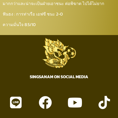
มากกว่าและน่าจะเป้นฝ่ายเอาชนะ ต่อพิฆาต ไปได้ไม่ยาก
ฟันธง : การท่าเรือ เอฟซี ชนะ 2-0
ความมั่นใจ 8.5/10
SINGSANAM ON SOCIAL MEDIA