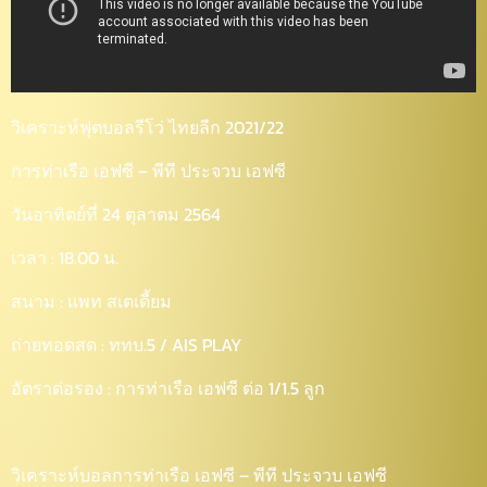
วิเคราะห์ฟุตบอลรีโว่ ไทยลีก 2021/22
การท่าเรือ เอฟซี – พีที ประจวบ เอฟซี
วันอาทิตย์ที่ 24 ตุลาตม 2564
เวลา : 18.00 น.
สนาม : แพท สเตเดี้ยม
ถ่ายทอดสด : ททบ.5 / AIS PLAY
อัตราต่อรอง : การท่าเรือ เอฟซี ต่อ 1/1.5 ลูก
วิเคราะห์บอลการท่าเรือ เอฟซี – พีที ประจวบ เอฟซี