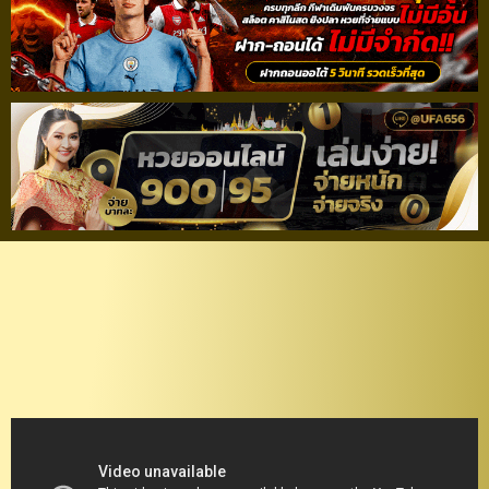
วิเคราะห์ฟุตบอลรีโว่ ไทย
ลีก 2021/22 การท่าเรือ
เอฟซี – พีที ประจวบ เอฟซี