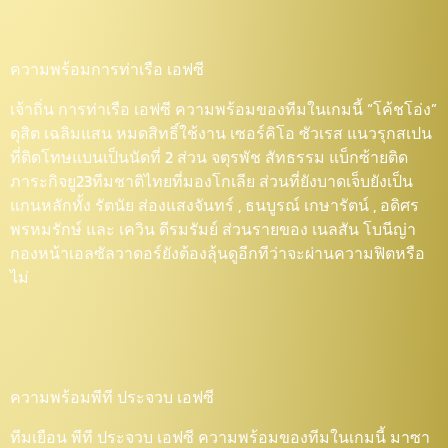
ความพร้อมการท่าเรือ เอฟซี
เจ้าถิ่น การท่าเรือ เอฟซี ความพร้อมของทีมในเกมนี้ “โค้ชโอ่ง”
ดุสิต เฉลิมแสน หมดสิทธิ์ใช้งาน เซอร์คิโอ ซัวเรส แนวรุกสเปน
ที่ติดโทษแบนเป็นนัดที่ 2 ส่วน จตุรพัช สัทธรรม แบ็กซ้ายติด
ภาระกิจยู23ทีมชาติไทยที่มองโกเลีย ส่วนที่ยังบาดเจ็บยังเป็น
แกนหลักทั้ง รัตนัย ส่องแสงจันทร์ , ธนบูรณ์ เกษารัตน์ , อดิศร
พรหมรักษ์ และ เควิน ดีรมรัมย์ ส่วนรายของ เนลสัน โบนีญ่า
กองหน้าเอลซัลวาดอร์ยังต้องลุ้นดูอีกทีว่าจะผ่านความฟิตหรือ
ไม่
ความพร้อมพีที ประจวบ เอฟซี
ทีมเยือน พีที ประจวบ เอฟซี ความพร้อมของทีมในเกมนี้ มาซา