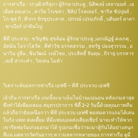
การท่าเรือ : วรวุฒิ ศรีสุภา ผู้รักษาประตู , นิติพงษ์ เสลานนท์ , เอ
เลียส ดอเลาะ , ดาวิด โรเชล่า , ฟิลิป โรลเลอร์ , ชาริล ชัปปุยส์ ,
โก ซุล กิ , ศิวกร จักขุประสาท , ปกรณ์ เปรมภักดิ์ , บดินทร์ ผาลา
, ฆาเบียร์ ปาตินโญ่
พีที ประจวบ : ขวัญชัย สุขล้อม ผู้รักษาประตู ,เอกณัฏฐ์ คงเกตุ ,
อัตนัน โอราโฮวัค , พีฬาวัช อรรคธรรม , สหรัฐ ปองสุวรรณ , อ
นาวิน จูจีน , ชินวัฒน์ วงษ์ไชย , ประสิทธิ์ จันทุม , ถิรายุ บรรหาร
, เมธี สาระคำ , วิลเล่น โมต้า
วิเคราะห์บอลการท่าเรือ เอฟซี – พีที ประจวบ เอฟซี
เจ้าถิ่น การท่าเรือ เกมนี้จะมาเน้นในบ้านแน่นอน หลังเกมล่าสุด
พึงทำได้เพียงเสมอ สมุทรปราการ ซิตี้ 2-2 วันนี้ด้วยคุณภาพทีม
แล้วถือว่ายังเหนือกว่า พีที ประจวบ เอฟซี พอสมควรแถมได้เล่น
ในรัง แพท สเตเดี้ยม ที่มีแฟนบอลส่งเสียงเชียร์ น่าจะทำให้พวก
เขารีดฟอร์มเก่งออกมาได้ รูปเกมเชื่อว่าจะมาสู้กันได้อย่างสนุก
สีแน่ แต่หากวัดกันยาวๆ ความหลากหลายของ การท่าเรือ ดูมี