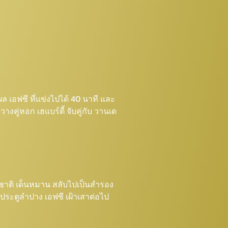
ล เอฟซี ที่แข่งไปได้ 40 นาที และ
วางคู่หอก เฮแบร์ตี้ จับคู่กับ วานเด
ิชาติ เด็นหมาน สลับไปเป็นสำรอง
ษาประตูลำปาง เอฟซี เฝ้าเสาต่อไป