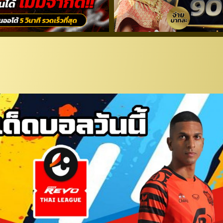
ไทยลีก 2021/22 ทรู แบงค็อก ย