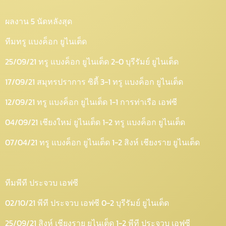
ผลงาน 5 นัดหลังสุด
ทีมทรู แบงค็อก ยูไนเต็ด
25/09/21 ทรู แบงค็อก ยูไนเต็ด 2-0 บุรีรัมย์ ยูไนเต็ด
17/09/21 สมุทรปราการ ซิตี้ 3-1 ทรู แบงค็อก ยูไนเต็ด
12/09/21 ทรู แบงค็อก ยูไนเต็ด 1-1 การท่าเรือ เอฟซี
04/09/21 เชียงใหม่ ยูไนเต็ด 1-2 ทรู แบงค็อก ยูไนเต็ด
07/04/21 ทรู แบงค็อก ยูไนเต็ด 1-2 สิงห์ เชียงราย ยูไนเต็ด
ทีมพีที ประจวบ เอฟซี
02/10/21 พีที ประจวบ เอฟซี 0-2 บุรีรัมย์ ยูไนเต็ด
25/09/21 สิงห์ เชียงราย ยูไนเต็ด 1-2 พีที ประจวบ เอฟซี