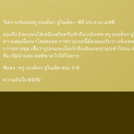
วิเคราะห์บอลทรู แบงค็อก ยูไนเต็ด – พีที ประจวบ เอฟซี
มองถึง 3 คะแนนได้เหมือนกันหรับเจ้าถิ่น แข้งเทพ ทรู แบงค็อก ยู
ความต่อเนื่องมาโดยตลอด ภาพรวมเกมนี้ต้องยอมรับว่า แข้งเทพ
กว่าหลายขุม เชื่อว่ารูปเกมจะเป็นเจ้าถิ่นเดินเกมรุกบุกเข้าใส่แน
ทีม เปิดบ้านทุบ ต่อพิฆาต ไปได้ไม่ยาก
ฟันธง : ทรู แบงค็อก ยูไนเต็ด ชนะ 2-0
ความมั่นใจ 8.5/10