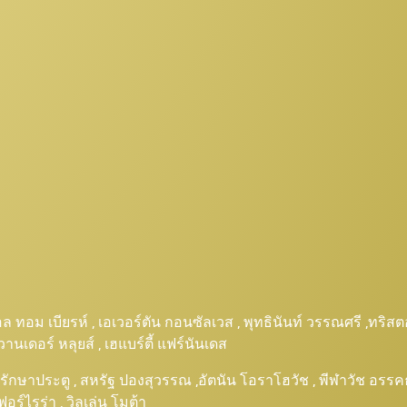
ล ทอม เบียรห์ , เอเวอร์ตัน กอนซัลเวส , พุทธินันท์ วรรณศรี ,ทริสตอง 
านเดอร์ หลุยส์ , เฮแบร์ตี้ แฟร์นันเดส
ผู้รักษาประตู , สหรัฐ ปองสุวรรณ ,อัตนัน โอราโฮวัช , พีฬาวัช อรรคธ
ฟอร์ไรร่า , วิลเล่น โมต้า