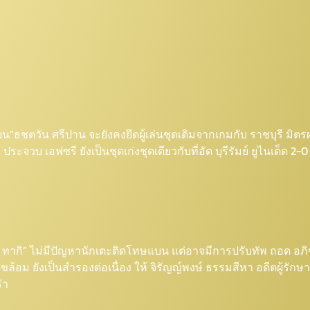
น”ธชตวัน ศรีปาน จะยังคงยึดผู้เล่นชุดเดิมจากเกมกับ ราชบุรี มิตรผ
ระจวบ เอฟซรี ยังเป็นชุดเก่งชุดเดียวกับที่อัด บุรีรัมย์ ยูไนเต็ด 2-0 
ิ ทากิ” ไม่มีปัญหานักเตะติดโทษแบน แต่อาจมีการปรับทัพ ถอด อภ
ขล้อม ยังเป็นสำรองต่อเนื่อง ให้ จิรัญญ์พงษ์ ธรรมสีหา อดีตผู้รัก
ร่า