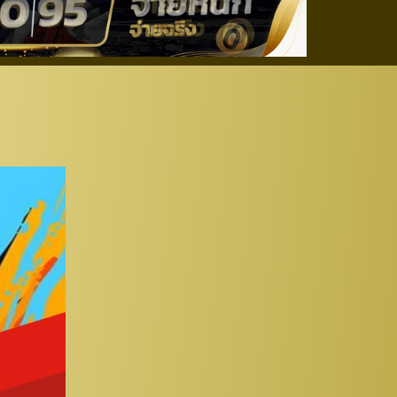
ูไนเต็ด – พีที