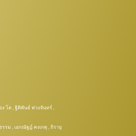
โด , ฐิติพันธ์ พ่วงจันทร์ ,
รรม , เอกณัฐฎ์ คงเกตุ , ถิรายุ