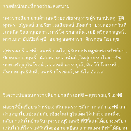
รายชื่อนักเตะที่คาดว่าจะลงสนาม
นครราชสีมา มาสด้า เอฟซี
:
ธณชัย หนูราช ผู้รักษาประตู , ฐิติ
ทุมพร , ณัฐพงษ์ สายริยา , เฉลิมพงษ์ เกิดแก้ว , ประลอง สาวันดี
, เดนนิส วิลลานูเอลวา , มาร์โค ซาฮาเน็ค , เมธี ทวีกุลกาญจน์ ,
ควาเบนา อัปเปียห์ คูบี , อมาดู ออตทาร่า , จักรกฤษ นิยมสุข
สุพรรณบุรี เอฟซี : แพทริก เดโญ่ ผู้รักษาประตู,ชยพล ทรัพย์มา ,
ปิยะชนก ดาฤทธิ์ , นัสตพล มาลาพันธ์ , ไดสุเกะ ซาโตะ – รัช
นาท อรัญญไพโรจน์ , ลอสเซมี่ คาราบูเอ้ , ดิเอโก้ โลเรนซี ,
สีหนาท สุทธิศักดิ์ , แพทริก ไรเชลล์ , ดานิโล่ อัลเวส
วิเคราะห์บอลนครราชสีมา มาสด้า เอฟซี – สุพรรณบุรี เอฟซี
ค่อยๆดีขึ้นเรื่อยๆสำหรับเจ้าถิ่น นครราชสีมา มาสด้า เอฟซี เกม
ล่าสุดบุกไปแบ่งแต้มกับ เชียงใหม่ ยูไนเต็ด ได้สำเร็จ เกมนี้จะ
กลับมาเล่นในบ้านรับ สุพรรณบุรี เอฟซี ที่ปีนี้เล่นได้อย่างเหรียว
แน่นไม่แพ้ใคร แต่วันนี้จะออกมาเยือน สวาทแคท ที่ทำได้ดียาม