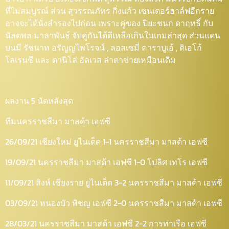
ที่ไม่สมบูรณ์ ส่วน สุวรรณภัทร กิ่งแก้ว เซนเตอร์ฮาล์ฟอีกราย
อาจจะได้นั่งสำรองไปก่อน เพราะคู่ของ ปิยะชนก ดาฤทธิ์ กับ
นัสตพล มาลาพันธ์ จับคู่กันได้ดีเหลือเกินในเกมล่าสุด ส่วนแดน
บนมี รัชนาท อรัญญไพโรจน์ , ลอสเซมี่ คาราบูเอ้ , ดิเอโก้
โลเรนซี และ ดานิโล่ อัลเวส ล่าตาข่ายเหมือนเดิม
ผลงาน 5 นัดหลังสุด
ทีมนครราชสีมา มาสด้า เอฟซี
26/09/21 เชียงใหม่ ยูไนเต็ด 1-1 นครราชสีมา มาสด้า เอฟซี
19/09/21 นครราชสีมา มาสด้า เอฟซี 1-0 โปลิศ เทโร เอฟซี
11/09/21 สิงห์ เชียงราย ยูไนเต็ด 3-2 นครราชสีมา มาสด้า เอฟซี
03/09/21 หนองบัว พิชญ เอฟซี 2-0 นครราชสีมา มาสด้า เอฟซี
28/03/21 นครราชสีมา มาสด้า เอฟซี 2-2 การท่าเรือ เอฟซี