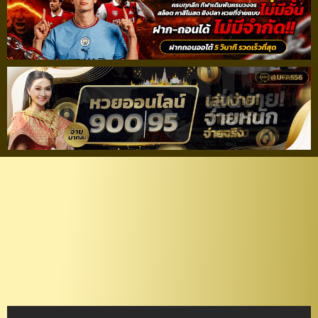
วิเคราะห์ฟุตบอลรีโว่ ไทย
ลีก 2021/22 นครราชสีมา
มาสด้า เอฟซี – สุพรรณบุรี
เอฟซี