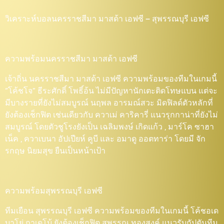
วิเคราะห์บอลนครราชสีมา มาสด้า เอฟซี – สุพรรณบุรี เอฟซี
ความพร้อมนครราชสีมา มาสด้า เอฟซี
เจ้าถิ่น นครราชสีมา มาสด้า เอฟซี ความพร้อมของทีมในเกมนี้
“โค้ชโจ” ธีระศักดิ์ โพธิ์อ้น ไม่มีปัญหานักเตะติดโทษแบน แต่จะ
มีบางรายที่ยังไม่สมบูรณ์ นฤพล อารมณ์สวะ มิดฟิลด์ตัวหลักที่
ยังต้องเช็กฟิต เช่นเดียวกับ ควาเม่ คาริคารี่ แนวรุกกาน่าที่ยังไม่
สมบูรณ์ โดยตัวชูโรงยังเป็น เฉลิมพงษ์ เกิดแก้ว , มาร์โค ซาฮา
เน็ค , ควาเบนา อัปเปียห์ คูบี และ อมาดู ออตทาร่า โดยมี จัก
รกฤษ นิยมสุข ยืนเป็นหน้าเป้า
ความพร้อมสุพรรณบุรี เอฟซี
ทีมเยือน สุพรรณบุรี เอฟซี ความพร้อมของทีมในเกมนี้ โค้ชอเด
บาโย่ กาเดโบ้ ยังต้องเช็กฟิต สุพรรณ ทองสงค์ แนวรับกัปตันทีม