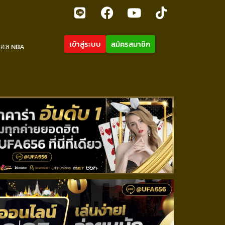
เข้าสู่ระบบ
สมัครสมาชิก
บอล NBA