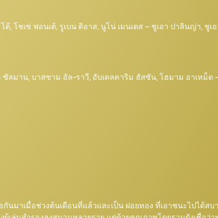
โด้, โชเซ่ ฟอนเต้, รูเบน ดิอาส, นูโน่ เมนเดส – ชูเอา ปาลินญ่า, ชู
ริค ซัลมาน, บาสซาม อัล-ราวี, อับเดลคาริม ฮัสซัน, โฮมาม อาเหม็ด –
จอกันมาเมื่อช่วงต้นเดือนที่แล้วและเป็น ฝอยทอง ที่เอาชนะไปได้สบา
าจส่งผู้เล่นสำรองลงสนามหลายราย แต่ด้วยคุณภาพโดยรวมยังเชื่อว่