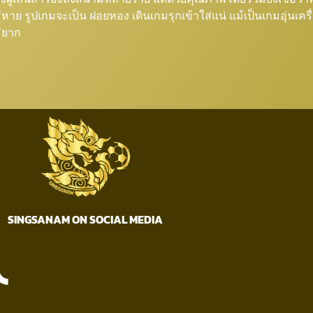
ม่หาย รูปเกมจะเป็น ฝอยทอง เดินเกมรุกเข้าใส่แน่ แม้เป็นเกมอุ่นเ
ม่ยาก
SINGSANAM ON SOCIAL MEDIA