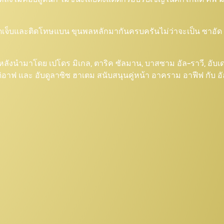
เจ็บและติดโทษแบน ขุนพลหลักมากันครบครันไม่ว่าจะเป็น ซาอัด อั
งนำมาโดย เปโดร มิเกล, ตาริค ซัลมาน, บาสซาม อัล-ราวี, อับเด
ดิอาฟ และ อับดูลาซิซ ฮาเตม สนับสนุนคู่หน้า อาคราม อาฟีฟ กับ อ