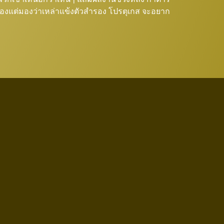
ครื่องแต่มองว่าเหล่าแข้งตัวสำรอง โปรตุเกส จะอยาก