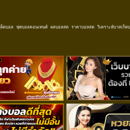
ีเด็ดบอล
ฟุตบอลคอนเทนต์
ผลบอลสด
ราคาบอลสด
วิเคราะห์บาสเก็ต