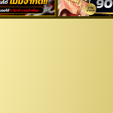
บมิตรทีมชาติ โปรตุเกส – กา