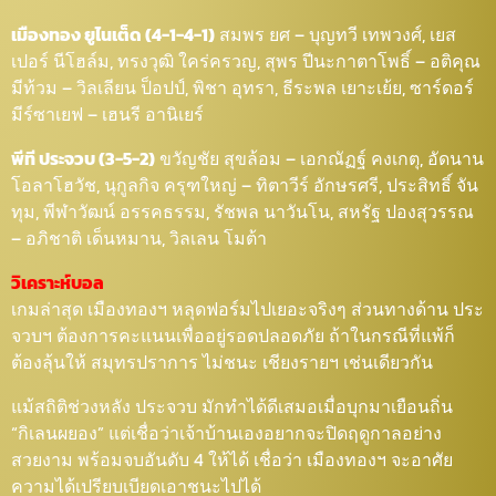
เมืองทอง ยูไนเต็ด (4-1-4-1)
สมพร ยศ – บุญทวี เทพวงศ์, เยส
เปอร์ นีโฮล์ม, ทรงวุฒิ ใคร่ครวญ, สุพร ปีนะกาตาโพธิ์ – อติคุณ
มีท้วม – วิลเลียน ป็อปป์, พิชา อุทรา, ธีระพล เยาะเย้ย, ซาร์ดอร์
มีร์ซาเยฟ – เฮนรี อานิเยร์
พีที ประจวบ (3-5-2)
ขวัญชัย สุขล้อม – เอกณัฏฐ์ คงเกตุ, อัดนาน
โอลาโฮวัช, นุกูลกิจ ครุฑใหญ่ – ทิตาวีร์ อักษรศรี, ประสิทธิ์ จัน
ทุม, พีฬาวัฒน์ อรรคธรรม, รัชพล นาวันโน, สหรัฐ ปองสุวรรณ
– อภิชาติ เด็นหมาน, วิลเลน โมต้า
วิเคราะห์บอล
เกมล่าสุด เมืองทองฯ หลุดฟอร์มไปเยอะจริงๆ ส่วนทางด้าน ประ
จวบฯ ต้องการคะแนนเพื่ออยู่รอดปลอดภัย ถ้าในกรณีที่แพ้ก็
ต้องลุ้นให้ สมุทรปราการ ไม่ชนะ เชียงรายฯ เช่นเดียวกัน
แม้สถิติช่วงหลัง ประจวบ มักทำได้ดีเสมอเมื่อบุกมาเยือนถิ่น
“กิเลนผยอง” แต่เชื่อว่าเจ้าบ้านเองอยากจะปิดฤดูกาลอย่าง
สวยงาม พร้อมจบอันดับ 4 ให้ได้ เชื่อว่า เมืองทองฯ จะอาศัย
ความได้เปรียบเบียดเอาชนะไปได้