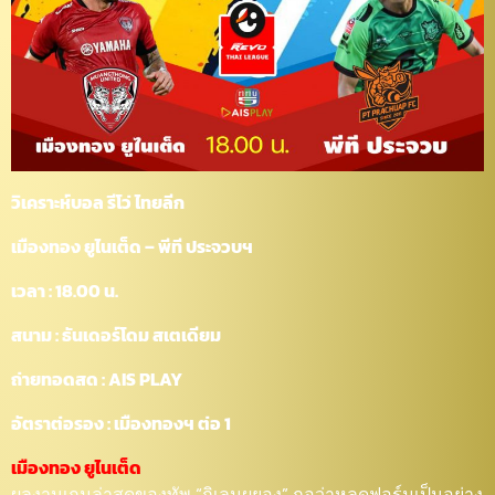
วิเคราะห์บอล รีโว่ ไทยลีก
เมืองทอง ยูไนเต็ด – พีที ประจวบฯ
เวลา : 18.00 น.
สนาม : ธันเดอร์โดม สเตเดียม
ถ่ายทอดสด : AIS PLAY
อัตราต่อรอง : เมืองทองฯ ต่อ 1
เมืองทอง ยูไนเต็ด
ผลงานเกมล่าสุดของทัพ “กิเลนผยอง” ถอว่าหลุดฟอร์มเป็นอย่าง