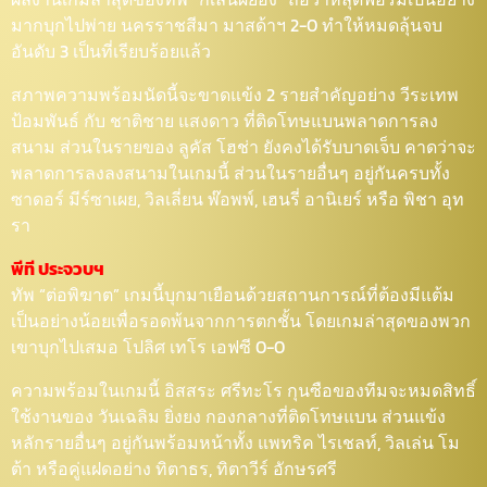
มากบุกไปพ่าย นครราชสีมา มาสด้าฯ 2-0 ทำให้หมดลุ้นจบ
อันดับ 3 เป็นที่เรียบร้อยแล้ว
สภาพความพร้อมนัดนี้จะขาดแข้ง 2 รายสำคัญอย่าง วีระเทพ
ป้อมพันธ์ กับ ชาติชาย แสงดาว ที่ติดโทษแบนพลาดการลง
สนาม ส่วนในรายของ ลูคัส โฮช่า ยังคงได้รับบาดเจ็บ คาดว่าจะ
พลาดการลงลงสนามในเกมนี้ ส่วนในรายอื่นๆ อยู่กันครบทั้ง
ซาดอร์ มีร์ซาเผย, วิลเลี่ยน พ๊อพพ์, เฮนรี่ อานิเยร์ หรือ พิชา อุท
รา
พีที ประจวบฯ
ทัพ “ต่อพิฆาต” เกมนี้บุกมาเยือนด้วยสถานการณ์ที่ต้องมีแต้ม
เป็นอย่างน้อยเพื่อรอดพ้นจากการตกชั้น โดยเกมล่าสุดของพวก
เขาบุกไปเสมอ โปลิศ เทโร เอฟซี 0-0
ความพร้อมในเกมนี้ อิสสระ ศรีทะโร กุนซือของทีมจะหมดสิทธิ์
ใช้งานของ วันเฉลิม ยิ่งยง กองกลางที่ติดโทษแบน ส่วนแข้ง
หลักรายอื่นๆ อยู่กันพร้อมหน้าทั้ง แพทริค ไรเชลท์, วิลเล่น โม
ต้า หรือคู่แฝดอย่าง ทิตาธร, ทิตาวีร์ อักษรศรี