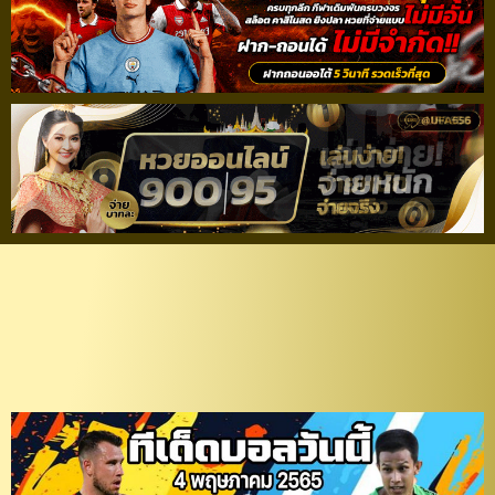
วิเคราะห์บอล รีโว่ ไทยลีก :
เมืองทอง ยูไนเต็ด – พีที
ประจวบฯ