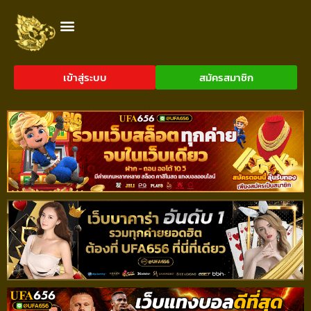
เข้าสู่ระบบ
สมัครสมาชิก