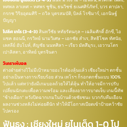
ทศพล ลาเทศ – ทศพร ชูชิน, ธนวิชช์ ธเนศศิร์ภัทร์, บวร ตาปลา,
กรกช วิริยอุดมศิริ – ถวิล บุตรสมบัติ, บิลล์ โรซิมาร์, เอกนิษฐ์
ปัญญา
โปลิศ เทโร (
3-4-3)
สินทวีชัย หทัยรัตนกุล – เฉลิมศักดิ์ อักขี, ไอ
แซค ฮอนนี, กรวิทย์ นามวิเศษ – เอกชัย สำเร, สิทธิโชค ทัศนัย,
เลสลีย์ อับโบห์, สัญชัย นนทศิลา – เรียว มัตสึมุระ, เอวานโดร
เปาลิสตา, อาทิตย์ บุตรจินดา
วิเคราะห์บอล
ต่างฝ่ายต่างไใม่มีเป้าหมายอะไรต้องลุ้นแล้ว เชียงใหม่ฯ ตกชั้น
อย่างเป็นทางการเรียบร้อย ส่วน เทโรฯ ก็รอกตกชั้นแบบ 100%
ไปแล้ว แต่ทว่ายังมีเกมบอลถ้วยให้ได้ลุ้น ทำให้อาจมีการปรับ
เปลี่ยนนักเตะเพื่อความพร้อม และเลี่ยงอาการบาดเจ็บ เกมนี้ทัพ
“ช้างเผือก” หวังปิดฉากเกมในบ้านด้วยชัยชนะ บวกกับทีมเยือน
ผลงานช่วงหลังไม่ค่อยดีนัก ทำให้มีโอกาสเบียดเข้าป้ายคว้าชัย
ไปครอง
ฟันธง : เชียงใหม่ ยูไนเต็ด 1-0 โป