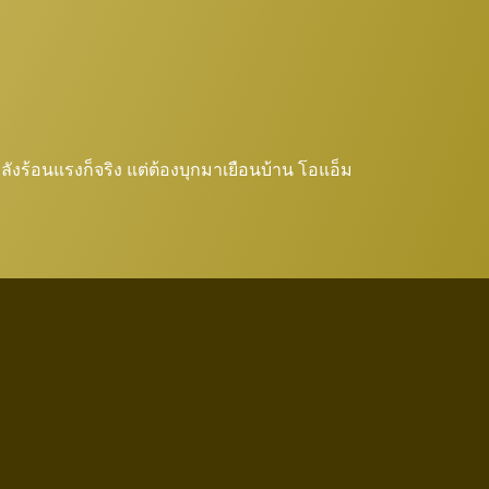
ำลังร้อนแรงก็จริง แต่ต้องบุกมาเยือนบ้าน โอแอ็ม