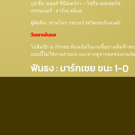
กุส ธีล, หลุยส์ ซีนีสเตร์ร่า – ไซรีล เดสเซอร์ส
เทรนเนอร์ : อาร์เน่ สล็อต
ผู้ตัดสิน : ซานโดร แชเรอร์ (สวิตเซอร์แลนด์)
วิเคราะห์บอล
โอลิมปิก มาร์กเซย ต้องเน้นในเกมนี้อย่างเต็มที่ เพ
แบบนี้ไม่ใช่งานง่ายแน่ และหากดูจากผลของเกมนัด
ฟันธง : มาร์กเซย ชนะ 1-0