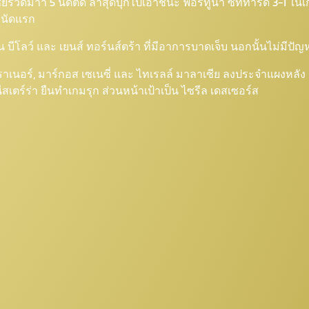
าชัยรวดมาา 5 นัดติด ล่าสุดบุกไปเอาชนะ ฟอร์ทูน่า ซิททาร์ด 3-1
มนัดแรก
บีโลว์ และ เยนส์ ทอร์นส์ตร้า ที่มีอาการบาดเจ็บ นอกนั้นไม่มีปั
ราเนอร์, มาร์กอส เซเนซี่ และ ไทเรลล์ มาลาเซีย ลงประจำแผงหลัง ค
ีนีสเตร์ร่า ยืนทำเกมรุก ส่วนหน้าเป้าเป็น ไซรีล เดสเซอร์ส