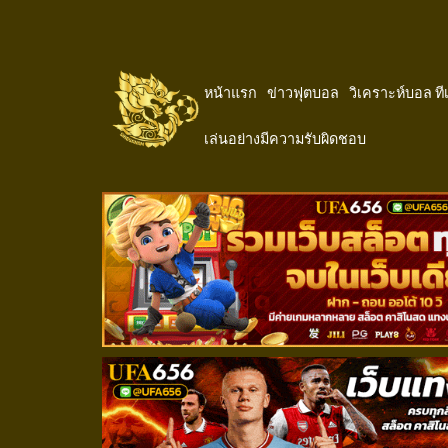
หน้าแรก
ข่าวฟุตบอล
วิเคราะห์บอล ท
เล่นอย่างมีความรับผิดชอบ