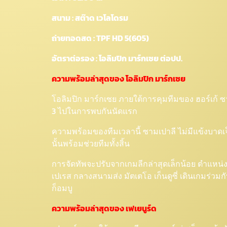
สนาม : สต๊าด เวโลโดรม
ถ่ายทอดสด : TPF HD 5(605)
อัตราต่อรอง : โอลิมปิก มาร์กเซย ต่อปป.
ความพร้อมล่าสุดของ โอลิมปิก มาร์กเซย
โอลิมปิก มาร์กเซย ภายใต้การคุมทีมของ ฮอร์เก้ ซ
3 ไปในการพบกันนัดแรก
ความพร้อมของทีมเวลานี้ ซามเปาลี ไม่มีแข้งบาดเจ็บ
นั้นพร้อมช่วยทีมทั้งสิ้น
การจัดทัพจะปรับจากเกมลีกล่าสุดเล็กน้อย ตำแหน่งผู
เปเรส กลางสนามส่ง มัตเตโอ เก็นดูซี่ เดินเกมร่วม
ก็อมบู
ความพร้อมล่าสุดของ เฟเยนูร์ด