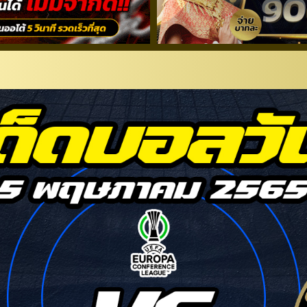
คอนเฟอเรนซ์ ลีก : โอลิมปิก ม