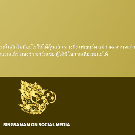
ราะในลีกไม่มีอะไรให้ได้ลุ้นแล้ว ทางฝั่ง เฟเยนูร์ด แม้ว่าผลงานจะก
แรกแล้ว มองว่า มาร์กเซย สู้ได้มีโอกาสเฉือนชนะได้
SINGSANAM ON SOCIAL MEDIA