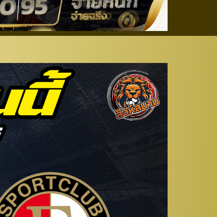
าร์กเซย – เฟเยนูร์ด